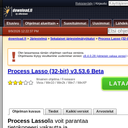
Rekisteröidy
|
Kirjaudu:
Etusivu
Ohjelmat alueittain
Suosituimmat
Uusimmat
Lähdek
8/9/2026 12:22:37 PM
download.fi
>
Järjestelmä
>
Sekalaiset järjestelmätyökalut
>
Process Lasso (32-b
Olet lataamassa tämän ohjelman vanhaa versiota.
Ohjelmasta löytyy sivuiltamme uudemmat versiot:
v9.4.0.28 (viimeisin vakaa versio)
Process Lasso (32-bit) v3.53.6 Beta
Ilmainen ohjelma / Freeware
LATA
Vista / Win10 / Win2k / Win7 / WinXP
Ohjelman kuvaus
Tiedot
Kaikki versiot
Arvostelut
Process Lasso
lla voit parantaa
tietokoneesi vakautta ja