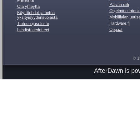
Mainonta
Päivän diili
Ota yhteyttä
Ohjelmien latauk
Käyttöehdot ja tietoa
Mobiilialan uutis
yksityisyydensuojasta
Hardware.fi
Tietosuojaseloste
Oppaat
Lehdistötiedotteet
© 1
AfterDawn is p