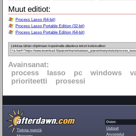
Muut editiot:
Process Lasso (64-bit)
Process Lasso Portable Edition (32-bit)
Process Lasso Portable Edition (64-bit)
Linkkaa tähän ohjelmaan kopioimalla allaoleva teksti kotisivuillesi:
Avainsanat:
process
lasso
pc
windows
v
prioriteetti
prosessi
Osiot:
Uutiset
Tietoja meistä
Arvostelut