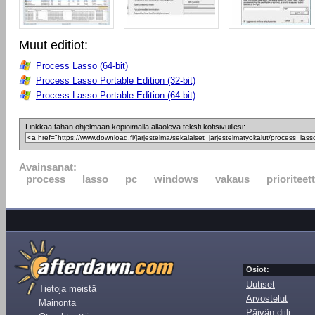
Muut editiot:
Process Lasso (64-bit)
Process Lasso Portable Edition (32-bit)
Process Lasso Portable Edition (64-bit)
Linkkaa tähän ohjelmaan kopioimalla allaoleva teksti kotisivuillesi:
Avainsanat:
process
lasso
pc
windows
vakaus
prioriteett
Osiot:
Uutiset
Tietoja meistä
Arvostelut
Mainonta
Päivän diili