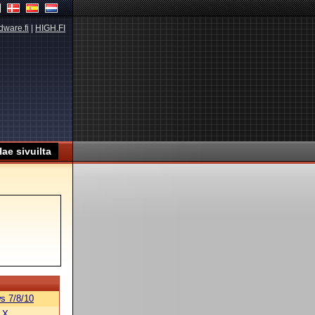
dware.fi
|
HIGH.FI
s 7/8/10
 X