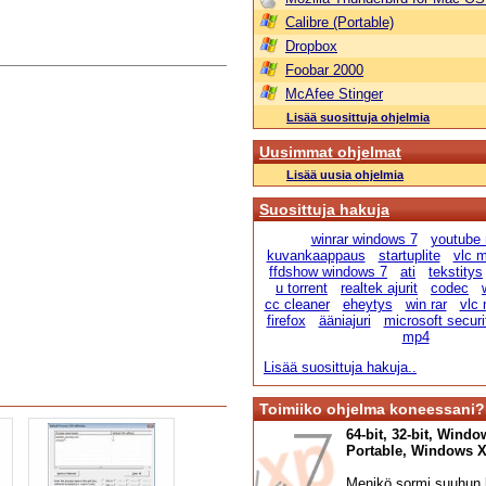
Calibre (Portable)
Dropbox
Foobar 2000
McAfee Stinger
Lisää suosittuja ohjelmia
Uusimmat ohjelmat
Lisää uusia ohjelmia
Suosittuja hakuja
winrar windows 7
youtube
kuvankaappaus
startuplite
vlc m
ffdshow windows 7
ati
tekstitys
u torrent
realtek ajurit
codec
cc cleaner
eheytys
win rar
vlc 
firefox
ääniajuri
microsoft securi
mp4
Lisää suosittuja hakuja..
Toimiiko ohjelma koneessani?
64-bit, 32-bit, Windo
Portable, Windows XP,
Menikö sormi suuhun l