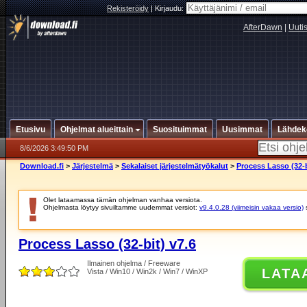
Rekisteröidy
|
Kirjaudu:
AfterDawn
|
Uuti
Etusivu
Ohjelmat alueittain
Suosituimmat
Uusimmat
Lähdek
8/6/2026 3:49:50 PM
Download.fi
>
Järjestelmä
>
Sekalaiset järjestelmätyökalut
>
Process Lasso (32-b
Olet lataamassa tämän ohjelman vanhaa versiota.
Ohjelmasta löytyy sivuiltamme uudemmat versiot:
v9.4.0.28 (viimeisin vakaa versio)
Process Lasso (32-bit) v7.6
Ilmainen ohjelma / Freeware
LATA
Vista / Win10 / Win2k / Win7 / WinXP