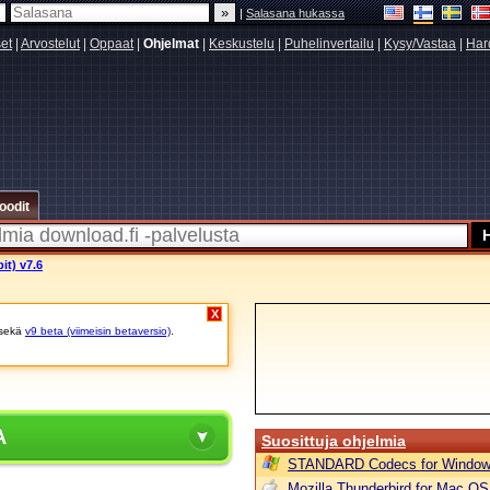
|
Salasana hukassa
set
|
Arvostelut
|
Oppaat
|
Ohjelmat
|
Keskustelu
|
Puhelinvertailu
|
Kysy/Vastaa
|
Har
oodit
it) v7.6
X
sekä
v9 beta (viimeisin betaversio)
.
A
Suosittuja ohjelmia
STANDARD Codecs for Window
Mozilla Thunderbird for Mac OS