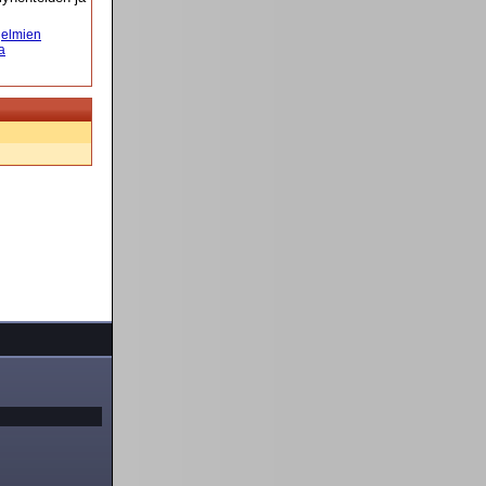
elmien
a