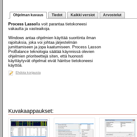
Ohjelman kuvaus
Tiedot
Kaikki versiot
Arvostelut
Process Lasso
lla voit parantaa tietokoneesi
vakautta ja vasteaikoja.
Windows antaa ohjelmien käyttää suoritinta ilman
rajoituksia, joka voi johtaa järjestelmän
jumittamiseen ja jopa kaatumiseen. Process Lasson
ProBalance teknologia säätää käynnissä olevien
ohjelmien prioriteettejä siten, että huonosti
käyttäytyvät ohjelmat eivät häiritse tietokoneesi
käyttöä.
Ehdota korjausta
Kuvakaappaukset: