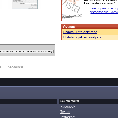
käsitteiden kanssa?
Lue oppaamme ohj
yhteensopivuudest
Avusta
Ehdota uutta ohjelmaa
Ehdota ohjelmapäivitystä
i
prosessi
Seuraa meitä:
Facebook
Twitter
Instagram