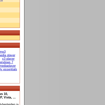
 mp3
edia player
x3 player
windows 7
mediaplayer
ty essentials
ws 10,
 Vista, ...
yhenteiden ja