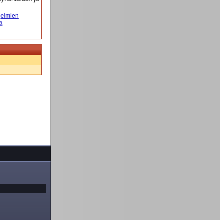
elmien
a