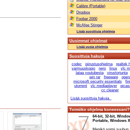
Calibre (Portable)
Dropbox
Foobar 2000
McAfee Stinger
Lisää suosittuja ohjelmia
Uusimmat ohjelmat
Lisää uusia ohjelmia
Suosittuja hakuja
codec
piirustusohjelma
realtek
varmuuskopio
nero
linux
vlc m
lataa youtubesta
virustorjunta
win rar
freeware
oper
microsoft security essentials
fir
utorrent
vlc mediaplayer
picas
cc cleaner
Lisää suosittuja hakuja..
Toimiiko ohjelma koneessani?
64-bit, 32-bit, Windo
Portable, Windows XP,
Menikö sormi suuhun l