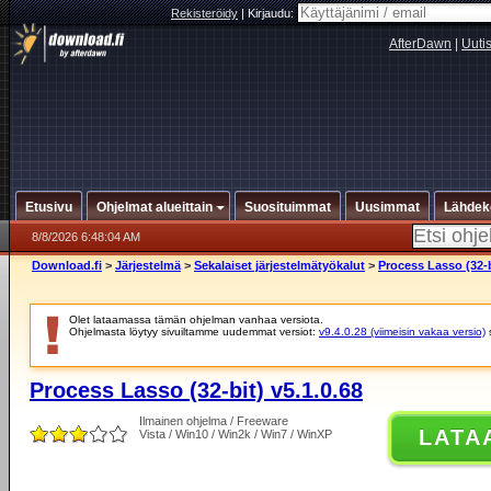
Rekisteröidy
|
Kirjaudu:
AfterDawn
|
Uuti
Etusivu
Ohjelmat alueittain
Suosituimmat
Uusimmat
Lähdek
8/8/2026 6:48:04 AM
Download.fi
>
Järjestelmä
>
Sekalaiset järjestelmätyökalut
>
Process Lasso (32-b
Olet lataamassa tämän ohjelman vanhaa versiota.
Ohjelmasta löytyy sivuiltamme uudemmat versiot:
v9.4.0.28 (viimeisin vakaa versio)
Process Lasso (32-bit) v5.1.0.68
Ilmainen ohjelma / Freeware
LATA
Vista / Win10 / Win2k / Win7 / WinXP