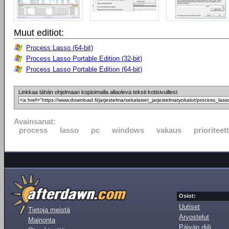
Muut editiot:
Process Lasso (64-bit)
Process Lasso Portable Edition (32-bit)
Process Lasso Portable Edition (64-bit)
Linkkaa tähän ohjelmaan kopioimalla allaoleva teksti kotisivuillesi:
Avainsanat:
process
lasso
pc
windows
vakaus
prioriteett
Osiot:
Uutiset
Tietoja meistä
Arvostelut
Mainonta
Päivän diili