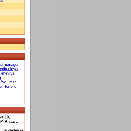
 hd manager
edia player
eheytys
a
efox
mac
a
torrent
ws 10,
 Vista, ...
yhenteiden ja