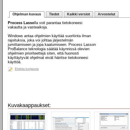
Ohjelman kuvaus
Tiedot
Kaikki versiot
Arvostelut
Process Lasso
lla voit parantaa tietokoneesi
vakautta ja vasteaikoja.
Windows antaa ohjelmien käyttää suoritinta ilman
rajoituksia, joka voi johtaa järjestelmän
jumittamiseen ja jopa kaatumiseen. Process Lasson
ProBalance teknologia säätää käynnissä olevien
ohjelmien prioriteettejä siten, että huonosti
käyttäytyvät ohjelmat eivät häiritse tietokoneesi
käyttöä.
Ehdota korjausta
Kuvakaappaukset: