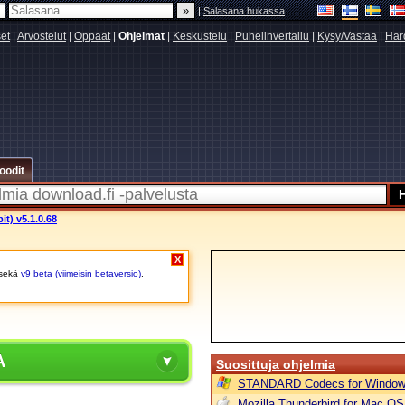
|
Salasana hukassa
set
|
Arvostelut
|
Oppaat
|
Ohjelmat
|
Keskustelu
|
Puhelinvertailu
|
Kysy/Vastaa
|
Har
oodit
it) v5.1.0.68
X
sekä
v9 beta (viimeisin betaversio)
.
A
Suosittuja ohjelmia
STANDARD Codecs for Window
Mozilla Thunderbird for Mac OS