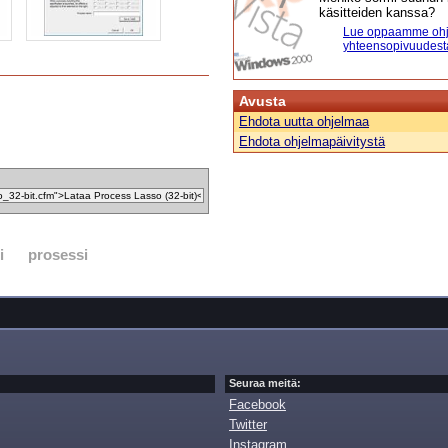
käsitteiden kanssa?
Lue oppaamme ohj
yhteensopivuudest
Avusta
Ehdota uutta ohjelmaa
Ehdota ohjelmapäivitystä
i
prosessi
Seuraa meitä:
Facebook
Twitter
Instagram