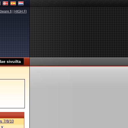
dware.fi
|
HIGH.FI
s 7/8/10
 X