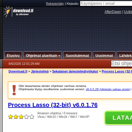
Rekisteröidy
|
Kirjaudu:
AfterDawn
|
Uuti
Etusivu
Ohjelmat alueittain
Suosituimmat
Uusimmat
Lähdek
8/6/2026 12:01:29 AM
Download.fi
>
Järjestelmä
>
Sekalaiset järjestelmätyökalut
>
Process Lasso (32-b
Olet lataamassa tämän ohjelman vanhaa versiota.
Ohjelmasta löytyy sivuiltamme uudemmat versiot:
v9.4.0.28 (viimeisin vakaa versio)
Process Lasso (32-bit) v6.0.1.76
Ilmainen ohjelma / Freeware
LATA
Vista / Win10 / Win2k / Win7 / WinXP