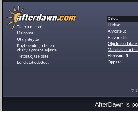
Osiot:
Uutiset
Tietoja meistä
Arvostelut
Mainonta
Päivän diili
Ota yhteyttä
Ohjelmien latauk
Käyttöehdot ja tietoa
Mobiilialan uutis
yksityisyydensuojasta
Hardware.fi
Tietosuojaseloste
Oppaat
Lehdistötiedotteet
© 1
AfterDawn is p