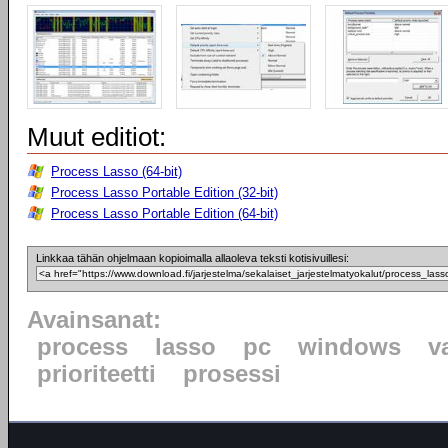
Muut editiot:
Process Lasso (64-bit)
Process Lasso Portable Edition (32-bit)
Process Lasso Portable Edition (64-bit)
Linkkaa tähän ohjelmaan kopioimalla allaoleva teksti kotisivuillesi:
Avainsanat:
process
lasso
pc
windows
v
prioriteetti
prosessi