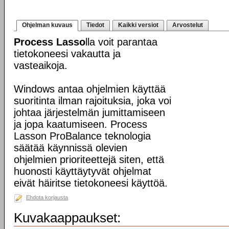
Ohjelman kuvaus
Tiedot
Kaikki versiot
Arvostelut
Process Lasso
lla voit parantaa
tietokoneesi vakautta ja
vasteaikoja.
Windows antaa ohjelmien käyttää
suoritinta ilman rajoituksia, joka voi
johtaa järjestelmän jumittamiseen
ja jopa kaatumiseen. Process
Lasson ProBalance teknologia
säätää käynnissä olevien
ohjelmien prioriteettejä siten, että
huonosti käyttäytyvät ohjelmat
eivät häiritse tietokoneesi käyttöä.
Ehdota korjausta
Kuvakaappaukset: