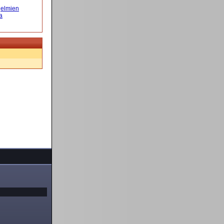
elmien
a