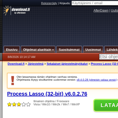
Rekisteröidy
|
Kirjaudu:
AfterDawn
|
Uuti
Etusivu
Ohjelmat alueittain
Suosituimmat
Uusimmat
Lähdek
8/8/2026 10:14:17 AM
Download.fi
>
Järjestelmä
>
Sekalaiset järjestelmätyökalut
>
Process Lasso (32-b
Olet lataamassa tämän ohjelman vanhaa versiota.
Ohjelmasta löytyy sivuiltamme uudemmat versiot:
v9.4.0.28 (viimeisin vakaa versio)
Process Lasso (32-bit) v6.0.2.76
Ilmainen ohjelma / Freeware
LATA
Vista / Win10 / Win2k / Win7 / WinXP