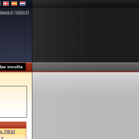
dware.fi
|
HIGH.FI
s 7/8/10
 X