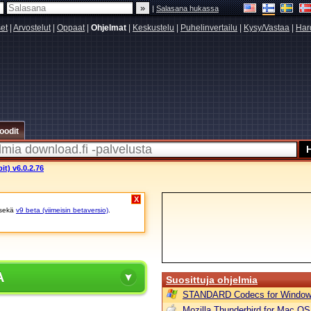
|
Salasana hukassa
set
|
Arvostelut
|
Oppaat
|
Ohjelmat
|
Keskustelu
|
Puhelinvertailu
|
Kysy/Vastaa
|
Har
oodit
it) v6.0.2.76
X
sekä
v9 beta (viimeisin betaversio)
.
A
Suosittuja ohjelmia
STANDARD Codecs for Window
Mozilla Thunderbird for Mac OS