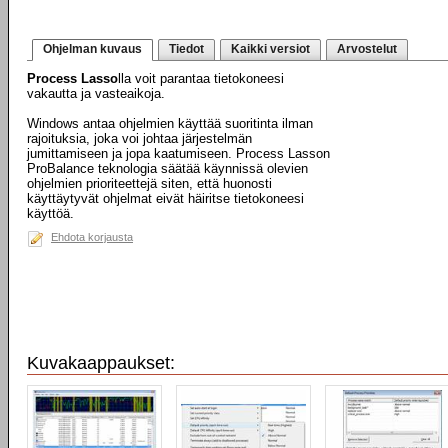
Ohjelman kuvaus
Tiedot
Kaikki versiot
Arvostelut
Process Lasso
lla voit parantaa tietokoneesi
vakautta ja vasteaikoja.
Windows antaa ohjelmien käyttää suoritinta ilman
rajoituksia, joka voi johtaa järjestelmän
jumittamiseen ja jopa kaatumiseen. Process Lasson
ProBalance teknologia säätää käynnissä olevien
ohjelmien prioriteettejä siten, että huonosti
käyttäytyvät ohjelmat eivät häiritse tietokoneesi
käyttöä.
Ehdota korjausta
Kuvakaappaukset: