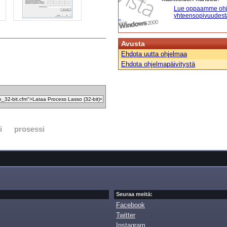
Lue oppaamme ohj
yhteensopivuudest
Avusta
Ehdota uutta ohjelmaa
Ehdota ohjelmapäivitystä
i
prosessi
Seuraa meitä:
Facebook
Twitter
Instagram