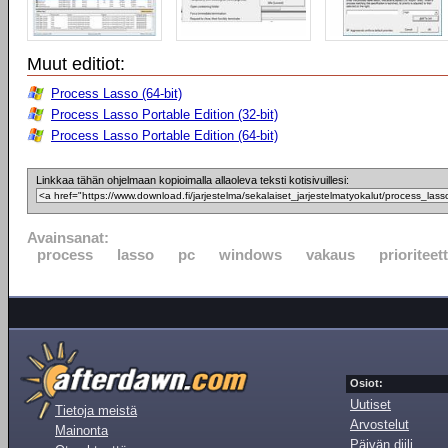
Muut editiot:
Process Lasso (64-bit)
Process Lasso Portable Edition (32-bit)
Process Lasso Portable Edition (64-bit)
Linkkaa tähän ohjelmaan kopioimalla allaoleva teksti kotisivuillesi:
Avainsanat:
process
lasso
pc
windows
vakaus
prioriteett
Osiot:
Uutiset
Tietoja meistä
Arvostelut
Mainonta
Päivän diili