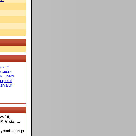
excel
o codec
ux
nero
erpoint
äniajuri
ws 10,
 Vista, ...
yhenteiden ja