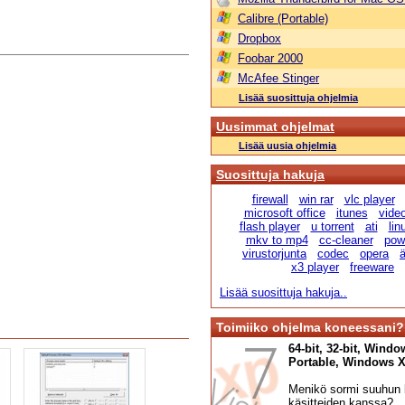
Calibre (Portable)
Dropbox
Foobar 2000
McAfee Stinger
Lisää suosittuja ohjelmia
Uusimmat ohjelmat
Lisää uusia ohjelmia
Suosittuja hakuja
firewall
win rar
vlc player
microsoft office
itunes
vide
flash player
u torrent
ati
lin
mkv to mp4
cc-cleaner
pow
virustorjunta
codec
opera
ä
x3 player
freeware
Lisää suosittuja hakuja..
Toimiiko ohjelma koneessani?
64-bit, 32-bit, Windo
Portable, Windows XP,
Menikö sormi suuhun l
käsitteiden kanssa?