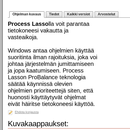
Ohjelman kuvaus
Tiedot
Kaikki versiot
Arvostelut
Process Lasso
lla voit parantaa
tietokoneesi vakautta ja
vasteaikoja.
Windows antaa ohjelmien käyttää
suoritinta ilman rajoituksia, joka voi
johtaa järjestelmän jumittamiseen
ja jopa kaatumiseen. Process
Lasson ProBalance teknologia
säätää käynnissä olevien
ohjelmien prioriteettejä siten, että
huonosti käyttäytyvät ohjelmat
eivät häiritse tietokoneesi käyttöä.
Ehdota korjausta
Kuvakaappaukset: