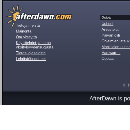
Osiot:
Uutiset
Tietoja meistä
Arvostelut
Mainonta
Päivän diili
Ota yhteyttä
Ohjelmien latauk
Käyttöehdot ja tietoa
Mobiilialan uutis
yksityisyydensuojasta
Hardware.fi
Tietosuojaseloste
Oppaat
Lehdistötiedotteet
© 1
AfterDawn is p