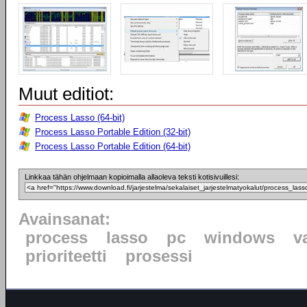
Muut editiot:
Process Lasso (64-bit)
Process Lasso Portable Edition (32-bit)
Process Lasso Portable Edition (64-bit)
Linkkaa tähän ohjelmaan kopioimalla allaoleva teksti kotisivuillesi:
Avainsanat:
process
lasso
pc
windows
v
prioriteetti
prosessi