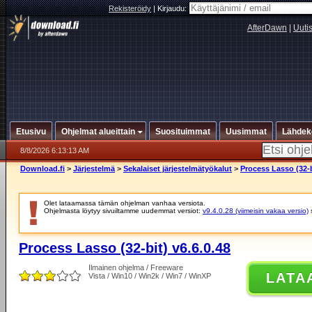
Rekisteröidy
|
Kirjaudu:
AfterDawn
|
Uuti
Etusivu
Ohjelmat alueittain
Suosituimmat
Uusimmat
Lähdek
8/8/2026 6:13:13 AM
Download.fi
>
Järjestelmä
>
Sekalaiset järjestelmätyökalut
>
Process Lasso (32-b
Olet lataamassa tämän ohjelman vanhaa versiota.
Ohjelmasta löytyy sivuiltamme uudemmat versiot:
v9.4.0.28 (viimeisin vakaa versio)
Process Lasso (32-bit) v6.6.0.48
Ilmainen ohjelma / Freeware
LATA
Vista / Win10 / Win2k / Win7 / WinXP