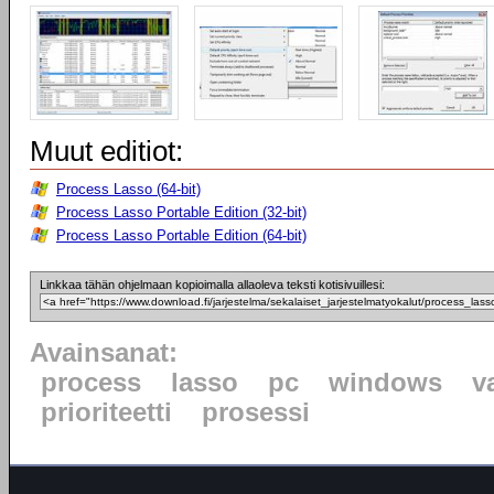
Muut editiot:
Process Lasso (64-bit)
Process Lasso Portable Edition (32-bit)
Process Lasso Portable Edition (64-bit)
Linkkaa tähän ohjelmaan kopioimalla allaoleva teksti kotisivuillesi:
Avainsanat:
process
lasso
pc
windows
v
prioriteetti
prosessi