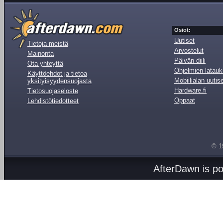
Osiot:
Uutiset
Tietoja meistä
Arvostelut
Mainonta
Päivän diili
Ota yhteyttä
Ohjelmien latauk
Käyttöehdot ja tietoa
Mobiilialan uutis
yksityisyydensuojasta
Hardware.fi
Tietosuojaseloste
Oppaat
Lehdistötiedotteet
© 1
AfterDawn is p