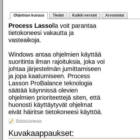
Ohjelman kuvaus
Tiedot
Kaikki versiot
Arvostelut
Process Lasso
lla voit parantaa
tietokoneesi vakautta ja
vasteaikoja.
Windows antaa ohjelmien käyttää
suoritinta ilman rajoituksia, joka voi
johtaa järjestelmän jumittamiseen
ja jopa kaatumiseen. Process
Lasson ProBalance teknologia
säätää käynnissä olevien
ohjelmien prioriteettejä siten, että
huonosti käyttäytyvät ohjelmat
eivät häiritse tietokoneesi käyttöä.
Ehdota korjausta
Kuvakaappaukset: