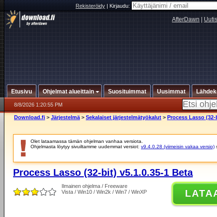
Rekisteröidy
|
Kirjaudu:
AfterDawn
|
Uuti
Etusivu
Ohjelmat alueittain
Suosituimmat
Uusimmat
Lähdek
8/8/2026 1:20:55 PM
Download.fi
>
Järjestelmä
>
Sekalaiset järjestelmätyökalut
>
Process Lasso (32-b
Olet lataamassa tämän ohjelman vanhaa versiota.
Ohjelmasta löytyy sivuiltamme uudemmat versiot:
v9.4.0.28 (viimeisin vakaa versio)
Process Lasso (32-bit) v5.1.0.35-1 Beta
Ilmainen ohjelma / Freeware
LATA
Vista / Win10 / Win2k / Win7 / WinXP