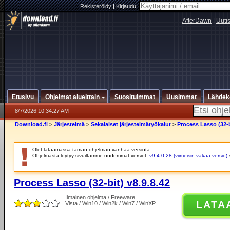
Rekisteröidy
|
Kirjaudu:
AfterDawn
|
Uuti
Etusivu
Ohjelmat alueittain
Suosituimmat
Uusimmat
Lähdek
8/7/2026 10:34:27 AM
Download.fi
>
Järjestelmä
>
Sekalaiset järjestelmätyökalut
>
Process Lasso (32-b
Olet lataamassa tämän ohjelman vanhaa versiota.
Ohjelmasta löytyy sivuiltamme uudemmat versiot:
v9.4.0.28 (viimeisin vakaa versio)
Process Lasso (32-bit) v8.9.8.42
Ilmainen ohjelma / Freeware
LATA
Vista / Win10 / Win2k / Win7 / WinXP