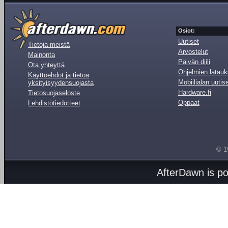
Osiot:
Uutiset
Tietoja meistä
Arvostelut
Mainonta
Päivän diili
Ota yhteyttä
Ohjelmien latauk
Käyttöehdot ja tietoa
Mobiilialan uutis
yksityisyydensuojasta
Hardware.fi
Tietosuojaseloste
Oppaat
Lehdistötiedotteet
© 1
AfterDawn is p