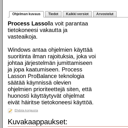
Ohjelman kuvaus
Tiedot
Kaikki versiot
Arvostelut
Process Lasso
lla voit parantaa
tietokoneesi vakautta ja
vasteaikoja.
Windows antaa ohjelmien käyttää
suoritinta ilman rajoituksia, joka voi
johtaa järjestelmän jumittamiseen
ja jopa kaatumiseen. Process
Lasson ProBalance teknologia
säätää käynnissä olevien
ohjelmien prioriteettejä siten, että
huonosti käyttäytyvät ohjelmat
eivät häiritse tietokoneesi käyttöä.
Ehdota korjausta
Kuvakaappaukset: