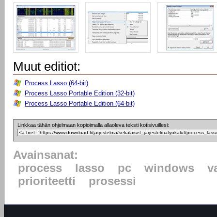
Muut editiot:
Process Lasso (64-bit)
Process Lasso Portable Edition (32-bit)
Process Lasso Portable Edition (64-bit)
Linkkaa tähän ohjelmaan kopioimalla allaoleva teksti kotisivuillesi:
Avainsanat:
process
lasso
pc
windows
v
prioriteetti
prosessi