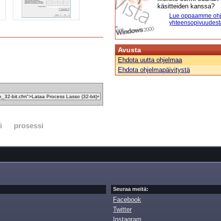
käsitteiden kanssa?
Lue oppaamme ohj
yhteensopivuudest
Avusta
Ehdota uutta ohjelmaa
Ehdota ohjelmapäivitystä
i
prosessi
Seuraa meitä:
Facebook
Twitter
Instagram