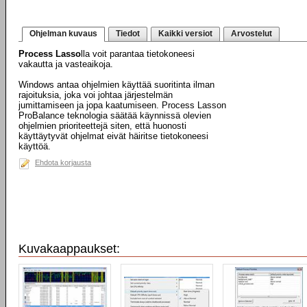
Ohjelman kuvaus
Tiedot
Kaikki versiot
Arvostelut
Process Lasso
lla voit parantaa tietokoneesi
vakautta ja vasteaikoja.
Windows antaa ohjelmien käyttää suoritinta ilman
rajoituksia, joka voi johtaa järjestelmän
jumittamiseen ja jopa kaatumiseen. Process Lasson
ProBalance teknologia säätää käynnissä olevien
ohjelmien prioriteettejä siten, että huonosti
käyttäytyvät ohjelmat eivät häiritse tietokoneesi
käyttöä.
Ehdota korjausta
Kuvakaappaukset: