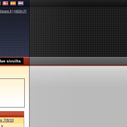
dware.fi
|
HIGH.FI
s 7/8/10
 X