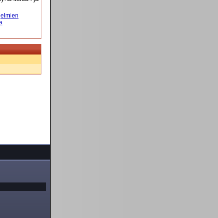
elmien
a