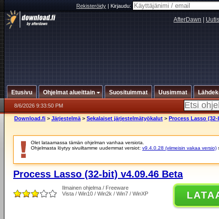
Rekisteröidy
|
Kirjaudu:
AfterDawn
|
Uuti
Etusivu
Ohjelmat alueittain
Suosituimmat
Uusimmat
Lähdek
8/6/2026 9:33:50 PM
Download.fi
>
Järjestelmä
>
Sekalaiset järjestelmätyökalut
>
Process Lasso (32-b
Olet lataamassa tämän ohjelman vanhaa versiota.
Ohjelmasta löytyy sivuiltamme uudemmat versiot:
v9.4.0.28 (viimeisin vakaa versio)
Process Lasso (32-bit) v4.09.46 Beta
Ilmainen ohjelma / Freeware
LATA
Vista / Win10 / Win2k / Win7 / WinXP