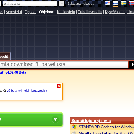
|
Salasana hukassa
set
|
Arvostelut
|
Oppaat
|
Ohjelmat
|
Keskustelu
|
Puhelinvertailu
|
Kysy/Vastaa
|
Har
oodit
it) v4.09.46 Beta
X
sekä
v9 beta (viimeisin betaversio)
.
A
Suosittuja ohjelmia
STANDARD Codecs for Window
Mozilla Thunderbird for Mac OS