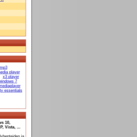
 mp3
edia player
x3 player
windows 7
mediaplayer
ty essentials
ws 10,
 Vista, ...
yhenteiden ja