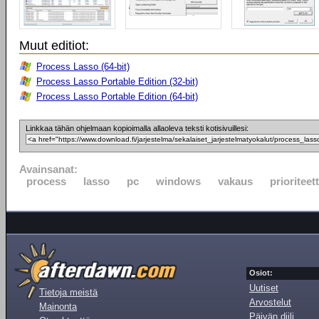
Muut editiot:
Process Lasso (64-bit)
Process Lasso Portable Edition (32-bit)
Process Lasso Portable Edition (64-bit)
Linkkaa tähän ohjelmaan kopioimalla allaoleva teksti kotisivuillesi:
Avainsanat:
process
lasso
pc
windows
vakaus
prioriteett
Osiot:
Uutiset
Tietoja meistä
Arvostelut
Mainonta
Päivän diili