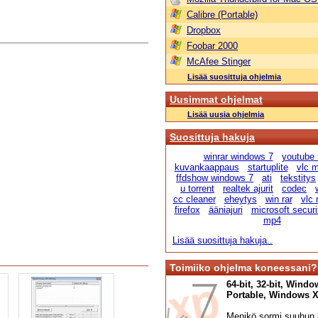
Calibre (Portable)
Dropbox
Foobar 2000
McAfee Stinger
Lisää suosittuja ohjelmia
Uusimmat ohjelmat
Lisää uusia ohjelmia
Suosittuja hakuja
winrar windows 7
youtube
kuvankaappaus
startuplite
vlc m
ffdshow windows 7
ati
tekstitys
u torrent
realtek ajurit
codec
cc cleaner
eheytys
win rar
vlc 
firefox
ääniajuri
microsoft securi
mp4
Lisää suosittuja hakuja..
Toimiiko ohjelma koneessani?
64-bit, 32-bit, Windo
Portable, Windows XP,
Menikö sormi suuhun l