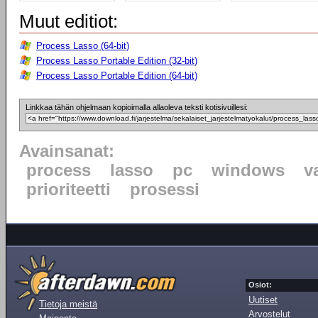
Muut editiot:
Process Lasso (64-bit)
Process Lasso Portable Edition (32-bit)
Process Lasso Portable Edition (64-bit)
Linkkaa tähän ohjelmaan kopioimalla allaoleva teksti kotisivuillesi:
Avainsanat:
process
lasso
pc
windows
v
prioriteetti
prosessi
Osiot:
Uutiset
Tietoja meistä
Arvostelut