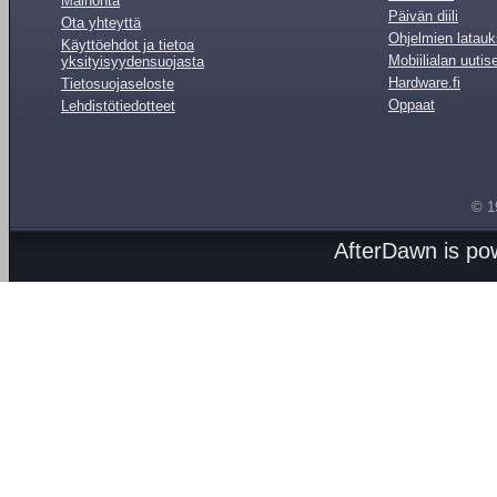
Mainonta
Päivän diili
Ota yhteyttä
Ohjelmien latauk
Käyttöehdot ja tietoa
Mobiilialan uutis
yksityisyydensuojasta
Hardware.fi
Tietosuojaseloste
Oppaat
Lehdistötiedotteet
© 1
AfterDawn is p