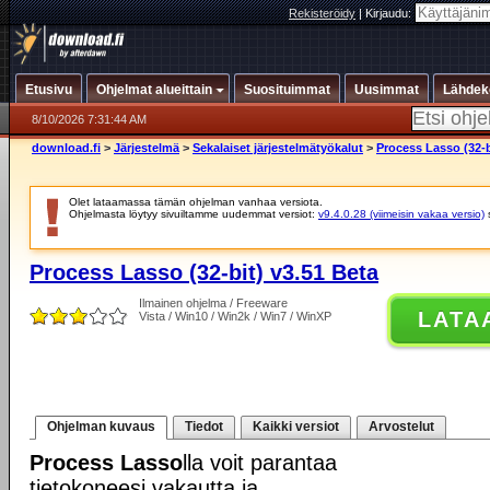
Rekisteröidy
|
Kirjaudu:
Etusivu
Ohjelmat alueittain
Suosituimmat
Uusimmat
Lähdek
8/10/2026 7:31:44 AM
download.fi
>
Järjestelmä
>
Sekalaiset järjestelmätyökalut
>
Process Lasso (32-b
Olet lataamassa tämän ohjelman vanhaa versiota.
Ohjelmasta löytyy sivuiltamme uudemmat versiot:
v9.4.0.28 (viimeisin vakaa versio)
Process Lasso (32-bit) v3.51 Beta
Ilmainen ohjelma / Freeware
LATA
Vista / Win10 / Win2k / Win7 / WinXP
Ohjelman kuvaus
Tiedot
Kaikki versiot
Arvostelut
Process Lasso
lla voit parantaa
tietokoneesi vakautta ja