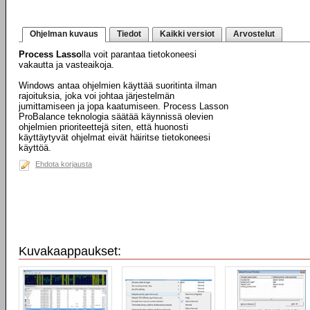
Ohjelman kuvaus
Tiedot
Kaikki versiot
Arvostelut
Process Lasso
lla voit parantaa tietokoneesi
vakautta ja vasteaikoja.
Windows antaa ohjelmien käyttää suoritinta ilman
rajoituksia, joka voi johtaa järjestelmän
jumittamiseen ja jopa kaatumiseen. Process Lasson
ProBalance teknologia säätää käynnissä olevien
ohjelmien prioriteettejä siten, että huonosti
käyttäytyvät ohjelmat eivät häiritse tietokoneesi
käyttöä.
Ehdota korjausta
Kuvakaappaukset: