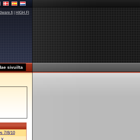
dware.fi
|
HIGH.FI
s 7/8/10
 X