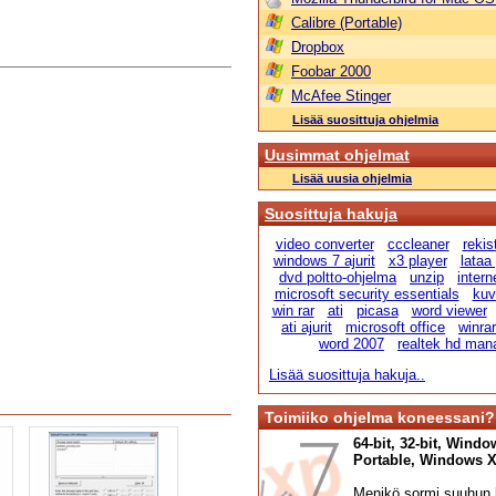
Calibre (Portable)
Dropbox
Foobar 2000
McAfee Stinger
Lisää suosittuja ohjelmia
Uusimmat ohjelmat
Lisää uusia ohjelmia
Suosittuja hakuja
video converter
cccleaner
rekis
windows 7 ajurit
x3 player
lataa
dvd poltto-ohjelma
unzip
intern
microsoft security essentials
kuv
win rar
ati
picasa
word viewer
ati ajurit
microsoft office
winra
word 2007
realtek hd man
Lisää suosittuja hakuja..
Toimiiko ohjelma koneessani?
64-bit, 32-bit, Windo
Portable, Windows XP,
Menikö sormi suuhun l