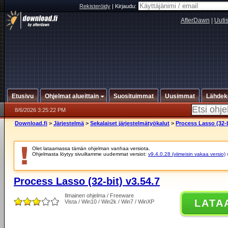
Rekisteröidy
|
Kirjaudu:
AfterDawn
|
Uuti
Etusivu
Ohjelmat alueittain
Suosituimmat
Uusimmat
Lähdek
8/6/2026 3:25:22 PM
Download.fi
>
Järjestelmä
>
Sekalaiset järjestelmätyökalut
>
Process Lasso (32-b
Olet lataamassa tämän ohjelman vanhaa versiota.
Ohjelmasta löytyy sivuiltamme uudemmat versiot:
v9.4.0.28 (viimeisin vakaa versio)
Process Lasso (32-bit) v3.54.7
Ilmainen ohjelma / Freeware
LATA
Vista / Win10 / Win2k / Win7 / WinXP