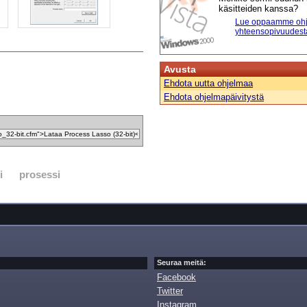
käsitteiden kanssa?
Lue oppaamme ohj
yhteensopivuudest
Avusta
Ehdota uutta ohjelmaa
Ehdota ohjelmapäivitystä
i
prosessi
Seuraa meitä:
Facebook
Twitter
Instagram