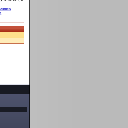
elmien
a