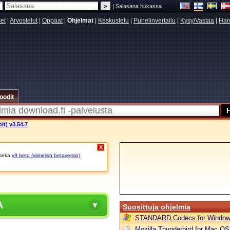
|
Salasana hukassa
set
|
Arvostelut
|
Oppaat
|
Ohjelmat
|
Keskustelu
|
Puhelinvertailu
|
Kysy/Vastaa
|
Har
oodit
it) v3.54.7
X
sekä
v9 beta (viimeisin betaversio)
.
A
Suosittuja ohjelmia
STANDARD Codecs for Window
Mozilla Thunderbird for Mac OS