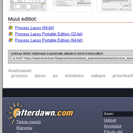
Muut editiot:
Process Lasso (64-bit)
Process Lasso Portable Edition (32-bit)
Process Lasso Portable Edition (64-bit)
Linkkaa tähän ohjelmaan kopioimalla allaoleva teksti kotisivuillesi:
Avainsanat:
process
lasso
pc
windows
vakaus
prioriteett
Osiot:
Uutiset
Tietoja meistä
Arvostelut
Mainonta
Päivän diili