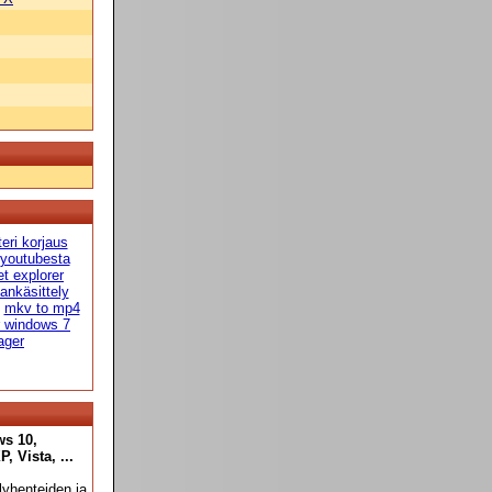
teri korjaus
 youtubesta
et explorer
ankäsittely
mkv to mp4
r windows 7
ager
ws 10,
 Vista, ...
yhenteiden ja