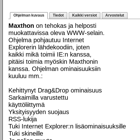
Ohjelman kuvaus
Tiedot
Kaikki versiot
Arvostelut
Maxthon
on tehokas ja helposti
muokattavissa oleva WWW-selain.
Ohjelma pohjautuu Internet
Explorerin lähdekoodiin, joten
kaikki mikä toimii IE:n kanssa,
pitäisi toimia myöskin Maxthonin
kanssa. Ohjelman ominaisuuksiin
kuuluu mm.:
Kehittynyt Drag&Drop ominaisuus
Sarkaimilla varustettu
käyttöliittymä
Yksityisyyden suojaus
RSS-lukija
Tuki Internet Explorer:n lisäominaisuuksille
Tuki skineille