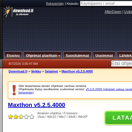
Rekisteröidy
|
Kirjaudu:
AfterDawn
|
Uuti
Etusivu
Ohjelmat alueittain
Suosituimmat
Uusimmat
Lähdek
8/7/2026 3:00:47 AM
Download.fi
>
Verkko
>
Selaimet
>
Maxthon v5.2.5.4000
Olet lataamassa tämän ohjelman vanhaa versiota.
Ohjelmasta löytyy sivuiltamme uudemmat versiot:
v5.3.8.2000 (viimeisin vakaa versi
betaversio)
.
Maxthon v5.2.5.4000
Ilmainen ohjelma / Freeware
LATA
Vista / Win10 / Win7 / Win8 / WinXP