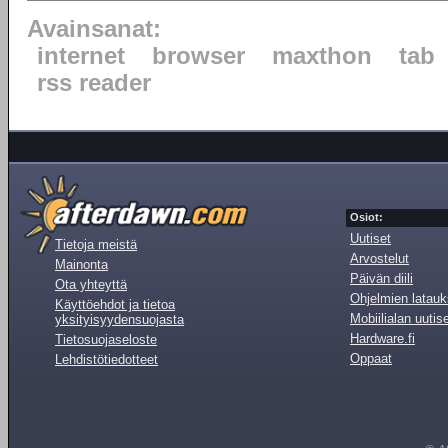
Avainsanat:
internet
browser
maxthon
tab
rss reader
Osiot:
Uutiset
Tietoja meistä
Arvostelut
Mainonta
Päivän diili
Ota yhteyttä
Ohjelmien latauk
Käyttöehdot ja tietoa
Mobiilialan uutis
yksityisyydensuojasta
Hardware.fi
Tietosuojaseloste
Oppaat
Lehdistötiedotteet