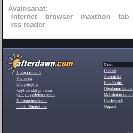
Avainsanat:
internet
browser
maxthon
tab
rss reader
Osiot:
Uutiset
Tietoja meistä
Arvostelut
Mainonta
Päivän diili
Ota yhteyttä
Ohjelmien latauk
Käyttöehdot ja tietoa
Mobiilialan uutis
yksityisyydensuojasta
Hardware.fi
Tietosuojaseloste
Oppaat
Lehdistötiedotteet