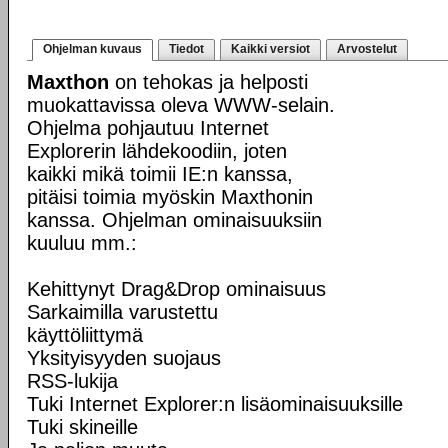
Ohjelman kuvaus
Tiedot
Kaikki versiot
Arvostelut
Maxthon
on tehokas ja helposti
muokattavissa oleva WWW-selain.
Ohjelma pohjautuu Internet
Explorerin lähdekoodiin, joten
kaikki mikä toimii IE:n kanssa,
pitäisi toimia myöskin Maxthonin
kanssa. Ohjelman ominaisuuksiin
kuuluu mm.:
Kehittynyt Drag&Drop ominaisuus
Sarkaimilla varustettu
käyttöliittymä
Yksityisyyden suojaus
RSS-lukija
Tuki Internet Explorer:n lisäominaisuuksille
Tuki skineille