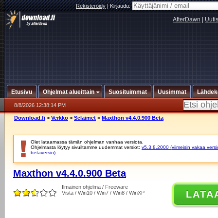
Rekisteröidy
|
Kirjaudu:
AfterDawn
|
Uuti
Etusivu
Ohjelmat alueittain
Suosituimmat
Uusimmat
Lähdek
8/8/2026 12:38:14 PM
Download.fi
>
Verkko
>
Selaimet
>
Maxthon v4.4.0.900 Beta
Olet lataamassa tämän ohjelman vanhaa versiota.
Ohjelmasta löytyy sivuiltamme uudemmat versiot:
v5.3.8.2000 (viimeisin vakaa versi
betaversio)
.
Maxthon v4.4.0.900 Beta
Ilmainen ohjelma / Freeware
LATA
Vista / Win10 / Win7 / Win8 / WinXP