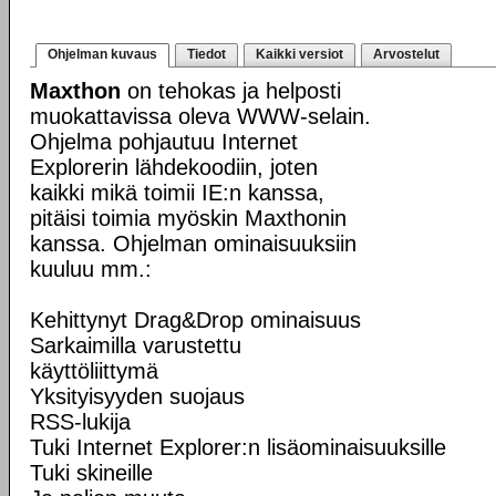
Ohjelman kuvaus
Tiedot
Kaikki versiot
Arvostelut
Maxthon
on tehokas ja helposti
muokattavissa oleva WWW-selain.
Ohjelma pohjautuu Internet
Explorerin lähdekoodiin, joten
kaikki mikä toimii IE:n kanssa,
pitäisi toimia myöskin Maxthonin
kanssa. Ohjelman ominaisuuksiin
kuuluu mm.:
Kehittynyt Drag&Drop ominaisuus
Sarkaimilla varustettu
käyttöliittymä
Yksityisyyden suojaus
RSS-lukija
Tuki Internet Explorer:n lisäominaisuuksille
Tuki skineille