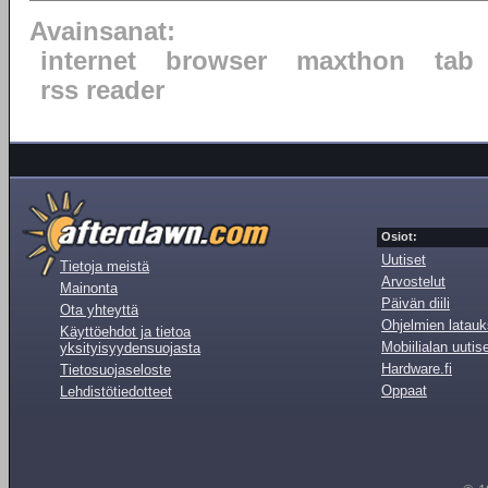
Avainsanat:
internet
browser
maxthon
tab
rss reader
Osiot:
Uutiset
Tietoja meistä
Arvostelut
Mainonta
Päivän diili
Ota yhteyttä
Ohjelmien latauk
Käyttöehdot ja tietoa
Mobiilialan uutis
yksityisyydensuojasta
Hardware.fi
Tietosuojaseloste
Oppaat
Lehdistötiedotteet