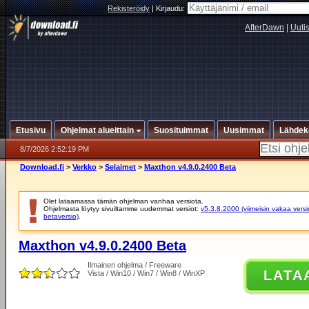
Rekisteröidy
|
Kirjaudu:
AfterDawn
|
Uuti
Etusivu
Ohjelmat alueittain
Suosituimmat
Uusimmat
Lähdek
8/7/2026 2:52:19 PM
Download.fi
>
Verkko
>
Selaimet
>
Maxthon v4.9.0.2400 Beta
Olet lataamassa tämän ohjelman vanhaa versiota.
Ohjelmasta löytyy sivuiltamme uudemmat versiot:
v5.3.8.2000 (viimeisin vakaa versi
betaversio)
.
Maxthon v4.9.0.2400 Beta
Ilmainen ohjelma / Freeware
LATA
Vista / Win10 / Win7 / Win8 / WinXP