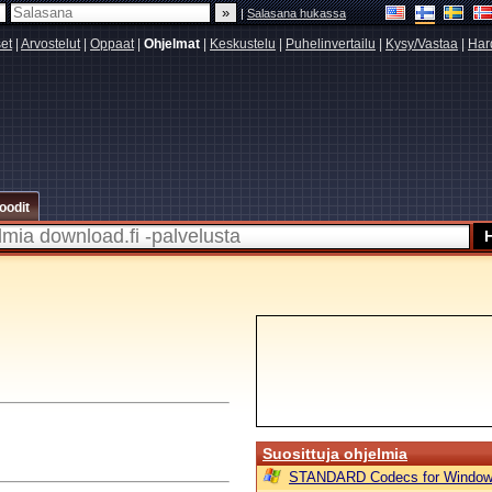
|
Salasana hukassa
set
|
Arvostelut
|
Oppaat
|
Ohjelmat
|
Keskustelu
|
Puhelinvertailu
|
Kysy/Vastaa
|
Har
oodit
Suosittuja ohjelmia
STANDARD Codecs for Window