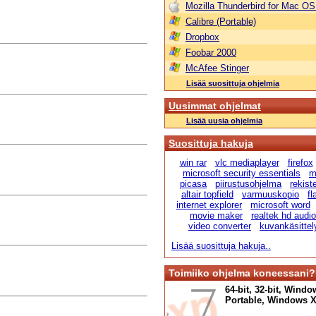
Mozilla Thunderbird for Mac OS
Calibre (Portable)
Dropbox
Foobar 2000
McAfee Stinger
Lisää suosittuja ohjelmia
Uusimmat ohjelmat
Lisää uusia ohjelmia
Suosittuja hakuja
win rar
vlc mediaplayer
firefox
microsoft security essentials
m
picasa
piirustusohjelma
rekist
altair topfield
varmuuskopio
fl
internet explorer
microsoft word
movie maker
realtek hd audio
video converter
kuvankäsittel
Lisää suosittuja hakuja..
Toimiiko ohjelma koneessani?
64-bit, 32-bit, Windo
Portable, Windows XP,