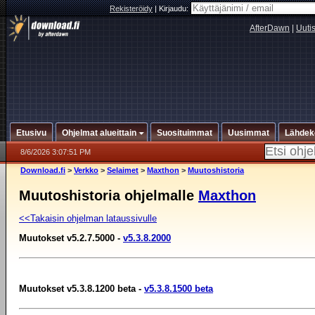
Rekisteröidy
|
Kirjaudu:
AfterDawn
|
Uuti
Etusivu
Ohjelmat alueittain
Suosituimmat
Uusimmat
Lähdek
8/6/2026 3:07:51 PM
Download.fi
>
Verkko
>
Selaimet
>
Maxthon
>
Muutoshistoria
Muutoshistoria ohjelmalle
Maxthon
<<Takaisin ohjelman lataussivulle
Muutokset v5.2.7.5000 -
v5.3.8.2000
Muutokset v5.3.8.1200 beta -
v5.3.8.1500 beta