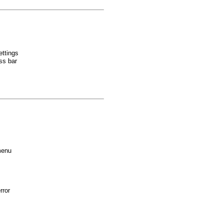
ettings
ss bar
menu
rror