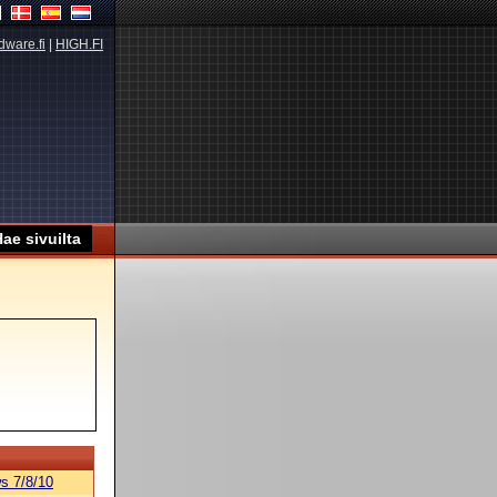
dware.fi
|
HIGH.FI
s 7/8/10