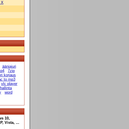
 X
ääniajuri
p4
7zip
eri korjaus
ac to mp3
vlc player
hallinta
y
word
ws 10,
 Vista, ...