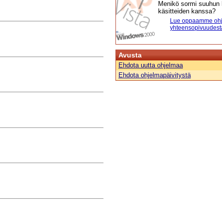
Menikö sormi suuhun l
käsitteiden kanssa?
Lue oppaamme ohj
yhteensopivuudest
Avusta
Ehdota uutta ohjelmaa
Ehdota ohjelmapäivitystä