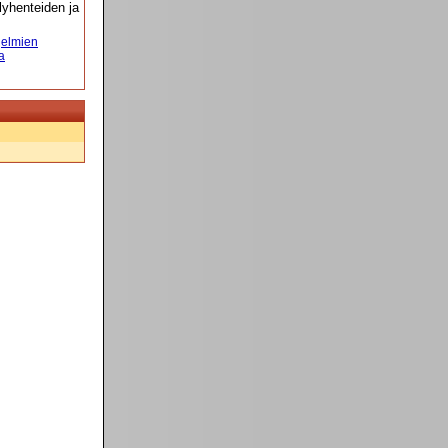
yhenteiden ja
elmien
a