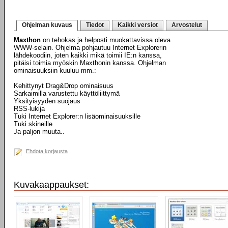
Ohjelman kuvaus
Tiedot
Kaikki versiot
Arvostelut
Maxthon
on tehokas ja helposti muokattavissa oleva
WWW-selain. Ohjelma pohjautuu Internet Explorerin
lähdekoodiin, joten kaikki mikä toimii IE:n kanssa,
pitäisi toimia myöskin Maxthonin kanssa. Ohjelman
ominaisuuksiin kuuluu mm.:
Kehittynyt Drag&Drop ominaisuus
Sarkaimilla varustettu käyttöliittymä
Yksityisyyden suojaus
RSS-lukija
Tuki Internet Explorer:n lisäominaisuuksille
Tuki skineille
Ja paljon muuta..
Ehdota korjausta
Kuvakaappaukset: