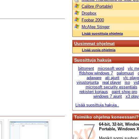
Calibre (Portable)
Dropbox
Foobar 2000
McAfee Stinger
Lisää suosittuja ohjelmia
Uusimmat ohjelmat
Lisää uusia ohjelmia
Suosittuja hakuja
bittorrent
microsoft word
vlc me
ffdshow windows 7
palomuuri
adaware
ati ajurit
vlc playe
virustorjunta
real player
iso
vi
microsoft security essentials
rekisteri korjaus
paint shop pro
windows 7 ajurit
x3 play
Lisää suosittuja hakuja..
Toimiiko ohjelma koneessani?
64-bit, 32-bit, Windo
Portable, Windows XP,
Menikö sormi suuhun l