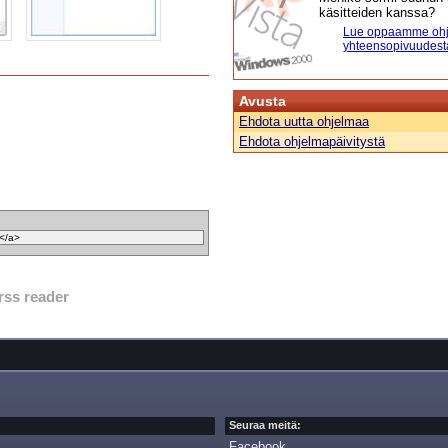
käsitteiden kanssa?
Lue oppaamme ohj
yhteensopivuudest
Avusta
Ehdota uutta ohjelmaa
Ehdota ohjelmapäivitystä
rss reader
Seuraa meitä:
Facebook