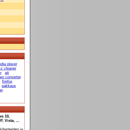
dia player
cc cleaner
r
ati
deo converter
firefox
pakkaus
er
ws 10,
 Vista, ...
yhenteiden ja