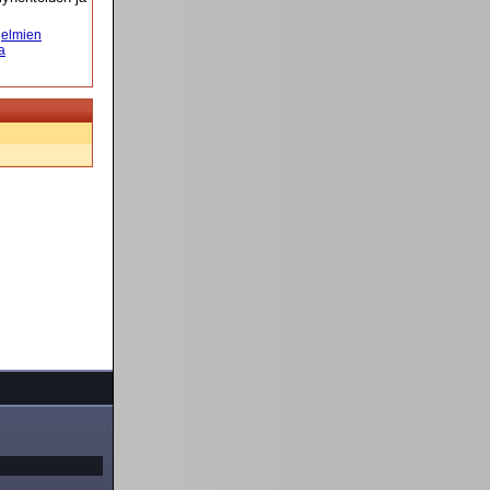
elmien
a