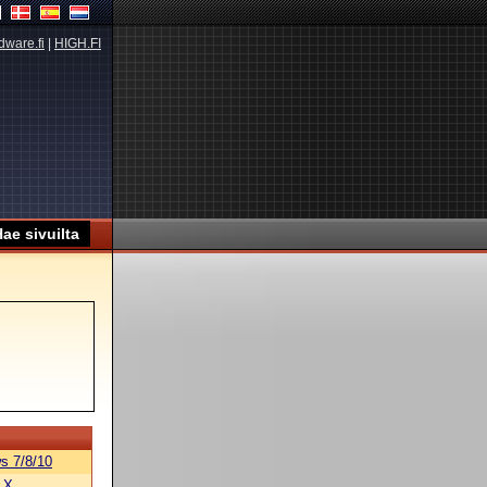
dware.fi
|
HIGH.FI
s 7/8/10
 X