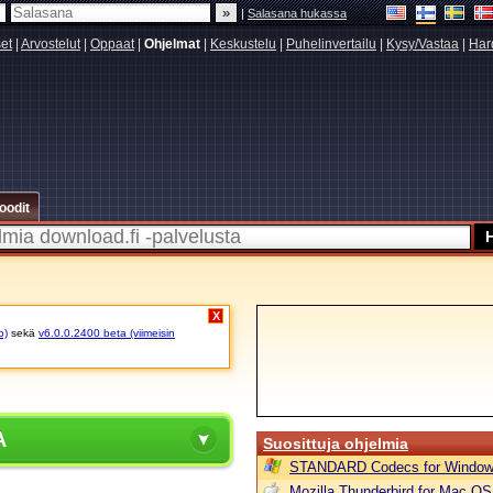
|
Salasana hukassa
set
|
Arvostelut
|
Oppaat
|
Ohjelmat
|
Keskustelu
|
Puhelinvertailu
|
Kysy/Vastaa
|
Har
oodit
X
o)
sekä
v6.0.0.2400 beta (viimeisin
A
Suosittuja ohjelmia
STANDARD Codecs for Window
Mozilla Thunderbird for Mac OS