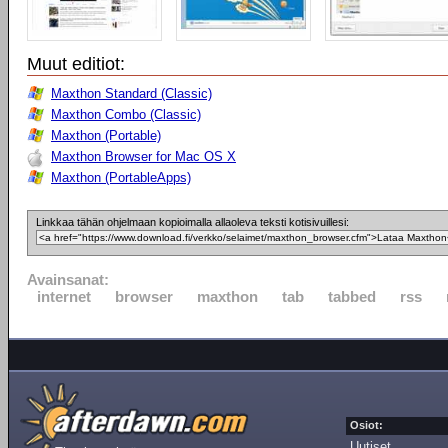
Muut editiot:
Maxthon Standard (Classic)
Maxthon Combo (Classic)
Maxthon (Portable)
Maxthon Browser for Mac OS X
Maxthon (PortableApps)
Linkkaa tähän ohjelmaan kopioimalla allaoleva teksti kotisivuillesi:
Avainsanat:
internet
browser
maxthon
tab
tabbed
rss
Osiot:
Uutiset