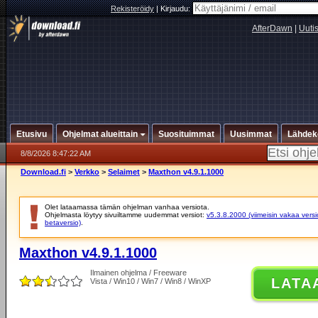
Rekisteröidy
|
Kirjaudu:
AfterDawn
|
Uuti
Etusivu
Ohjelmat alueittain
Suosituimmat
Uusimmat
Lähdek
8/8/2026 8:47:22 AM
Download.fi
>
Verkko
>
Selaimet
>
Maxthon v4.9.1.1000
Olet lataamassa tämän ohjelman vanhaa versiota.
Ohjelmasta löytyy sivuiltamme uudemmat versiot:
v5.3.8.2000 (viimeisin vakaa versi
betaversio)
.
Maxthon v4.9.1.1000
Ilmainen ohjelma / Freeware
LATA
Vista / Win10 / Win7 / Win8 / WinXP