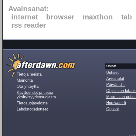
Avainsanat:
internet
browser
maxthon
tab
rss reader
Osiot:
Uutiset
Tietoja meistä
Arvostelut
Mainonta
Päivän diili
Ota yhteyttä
Ohjelmien latauk
Käyttöehdot ja tietoa
Mobiilialan uutis
yksityisyydensuojasta
Hardware.fi
Tietosuojaseloste
Oppaat
Lehdistötiedotteet