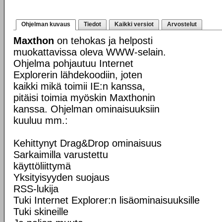
Ohjelman kuvaus
Tiedot
Kaikki versiot
Arvostelut
Maxthon
on tehokas ja helposti
muokattavissa oleva WWW-selain.
Ohjelma pohjautuu Internet
Explorerin lähdekoodiin, joten
kaikki mikä toimii IE:n kanssa,
pitäisi toimia myöskin Maxthonin
kanssa. Ohjelman ominaisuuksiin
kuuluu mm.:
Kehittynyt Drag&Drop ominaisuus
Sarkaimilla varustettu
käyttöliittymä
Yksityisyyden suojaus
RSS-lukija
Tuki Internet Explorer:n lisäominaisuuksille
Tuki skineille