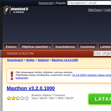
Rekisteröidy
|
Kirjaudu:
AfterDawn
|
Uuti
Etusivu
Ohjelmat alueittain
Suosituimmat
Uusimmat
Lähdek
8/8/2026 12:45:27 PM
Download.fi
>
Verkko
>
Selaimet
>
Maxthon v3.2.0.1000
Olet lataamassa tämän ohjelman vanhaa versiota.
Ohjelmasta löytyy sivuiltamme uudemmat versiot:
v5.3.8.2000 (viimeisin vakaa versi
betaversio)
.
Maxthon v3.2.0.1000
Ilmainen ohjelma / Freeware
LATA
Vista / Win10 / Win7 / Win8 / WinXP