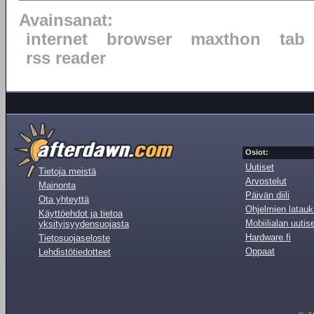
Avainsanat:
internet
browser
maxthon
tab
rss reader
Osiot:
Uutiset
Tietoja meistä
Arvostelut
Mainonta
Päivän diili
Ota yhteyttä
Ohjelmien latauk
Käyttöehdot ja tietoa
Mobiilialan uutis
yksityisyydensuojasta
Hardware.fi
Tietosuojaseloste
Oppaat
Lehdistötiedotteet