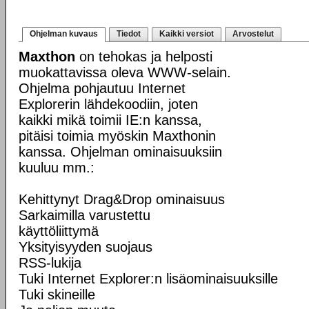
Ohjelman kuvaus
Tiedot
Kaikki versiot
Arvostelut
Maxthon
on tehokas ja helposti
muokattavissa oleva WWW-selain.
Ohjelma pohjautuu Internet
Explorerin lähdekoodiin, joten
kaikki mikä toimii IE:n kanssa,
pitäisi toimia myöskin Maxthonin
kanssa. Ohjelman ominaisuuksiin
kuuluu mm.:
Kehittynyt Drag&Drop ominaisuus
Sarkaimilla varustettu
käyttöliittymä
Yksityisyyden suojaus
RSS-lukija
Tuki Internet Explorer:n lisäominaisuuksille
Tuki skineille