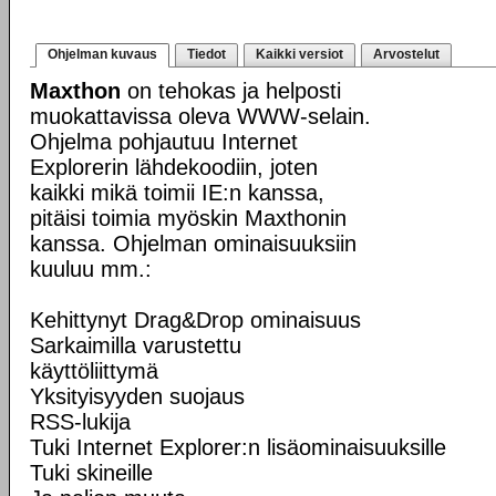
Ohjelman kuvaus
Tiedot
Kaikki versiot
Arvostelut
Maxthon
on tehokas ja helposti
muokattavissa oleva WWW-selain.
Ohjelma pohjautuu Internet
Explorerin lähdekoodiin, joten
kaikki mikä toimii IE:n kanssa,
pitäisi toimia myöskin Maxthonin
kanssa. Ohjelman ominaisuuksiin
kuuluu mm.:
Kehittynyt Drag&Drop ominaisuus
Sarkaimilla varustettu
käyttöliittymä
Yksityisyyden suojaus
RSS-lukija
Tuki Internet Explorer:n lisäominaisuuksille
Tuki skineille