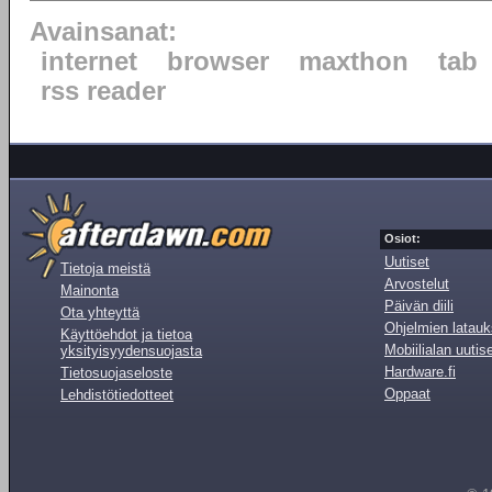
Avainsanat:
internet
browser
maxthon
tab
rss reader
Osiot:
Uutiset
Tietoja meistä
Arvostelut
Mainonta
Päivän diili
Ota yhteyttä
Ohjelmien latauk
Käyttöehdot ja tietoa
Mobiilialan uutis
yksityisyydensuojasta
Hardware.fi
Tietosuojaseloste
Oppaat
Lehdistötiedotteet