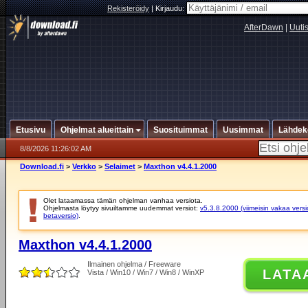
Rekisteröidy
|
Kirjaudu:
AfterDawn
|
Uuti
Etusivu
Ohjelmat alueittain
Suosituimmat
Uusimmat
Lähdek
8/8/2026 11:26:02 AM
Download.fi
>
Verkko
>
Selaimet
>
Maxthon v4.4.1.2000
Olet lataamassa tämän ohjelman vanhaa versiota.
Ohjelmasta löytyy sivuiltamme uudemmat versiot:
v5.3.8.2000 (viimeisin vakaa versi
betaversio)
.
Maxthon v4.4.1.2000
Ilmainen ohjelma / Freeware
LATA
Vista / Win10 / Win7 / Win8 / WinXP