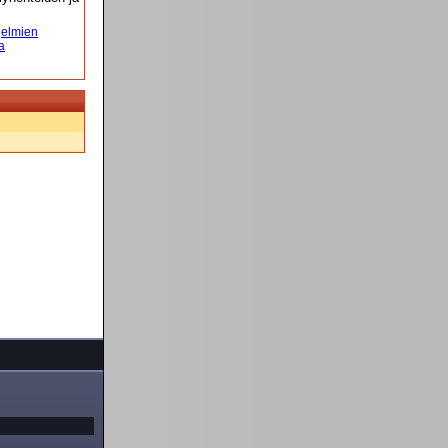
elmien
a