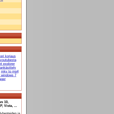
teri korjaus
 youtubesta
et explorer
ankäsittely
mkv to mp4
r windows 7
ager
ws 10,
 Vista, ...
yhenteiden ja