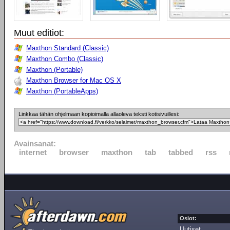
Muut editiot:
Maxthon Standard (Classic)
Maxthon Combo (Classic)
Maxthon (Portable)
Maxthon Browser for Mac OS X
Maxthon (PortableApps)
Linkkaa tähän ohjelmaan kopioimalla allaoleva teksti kotisivuillesi:
Avainsanat:
internet
browser
maxthon
tab
tabbed
rss
Osiot:
Uutiset