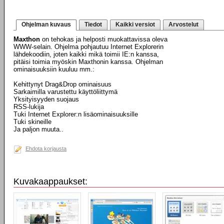
Ohjelman kuvaus
Tiedot
Kaikki versiot
Arvostelut
Maxthon
on tehokas ja helposti muokattavissa oleva
WWW-selain. Ohjelma pohjautuu Internet Explorerin
lähdekoodiin, joten kaikki mikä toimii IE:n kanssa,
pitäisi toimia myöskin Maxthonin kanssa. Ohjelman
ominaisuuksiin kuuluu mm.:
Kehittynyt Drag&Drop ominaisuus
Sarkaimilla varustettu käyttöliittymä
Yksityisyyden suojaus
RSS-lukija
Tuki Internet Explorer:n lisäominaisuuksille
Tuki skineille
Ja paljon muuta..
Ehdota korjausta
Kuvakaappaukset: