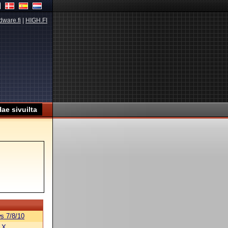
dware.fi
|
HIGH.FI
s 7/8/10
 X