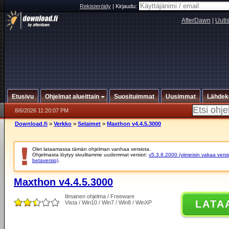
Rekisteröidy
|
Kirjaudu:
AfterDawn
|
Uuti
Etusivu
Ohjelmat alueittain
Suosituimmat
Uusimmat
Lähdek
8/6/2026 11:20:07 PM
Download.fi
>
Verkko
>
Selaimet
>
Maxthon v4.4.5.3000
Olet lataamassa tämän ohjelman vanhaa versiota.
Ohjelmasta löytyy sivuiltamme uudemmat versiot:
v5.3.8.2000 (viimeisin vakaa versi
betaversio)
.
Maxthon v4.4.5.3000
Ilmainen ohjelma / Freeware
LATA
Vista / Win10 / Win7 / Win8 / WinXP