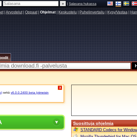
|
Salasana hukassa
set
|
Arvostelut
|
Oppaat
|
Ohjelmat
|
Keskustelu
|
Puhelinvertailu
|
Kysy/Vastaa
|
Har
oodit
X
o)
sekä
v6.0.0.2400 beta (viimeisin
A
Suosittuja ohjelmia
STANDARD Codecs for Window
Mozilla Thunderbird for Mac OS