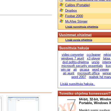
Calibre (Portable)
Dropbox
Foobar 2000
McAfee Stinger
Lisää suosittuja ohjelmia
Uusimmat ohjelmat
Lisää uusia ohjelmia
Suosittuja hakuja
video converter
cccleaner
rekis
windows 7 ajurit
x3 player
lataa
dvd poltto-ohjelma
unzip
intern
microsoft security essentials
kuv
win rar
ati
picasa
word viewer
ati ajurit
microsoft office
winra
word 2007
realtek hd man
Lisää suosittuja hakuja..
Toimiiko ohjelma koneessani?
64-bit, 32-bit, Windo
Portable, Windows XP,
Menikö sormi suuhun l