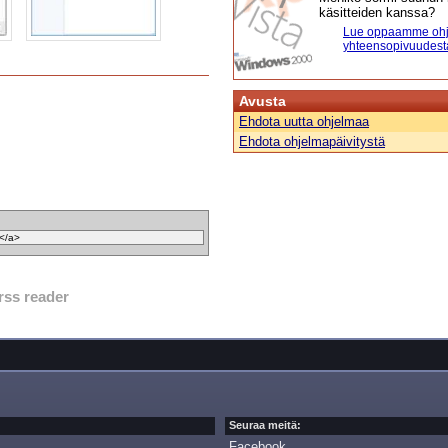
käsitteiden kanssa?
Lue oppaamme ohj
yhteensopivuudest
Avusta
Ehdota uutta ohjelmaa
Ehdota ohjelmapäivitystä
rss reader
Seuraa meitä:
Facebook