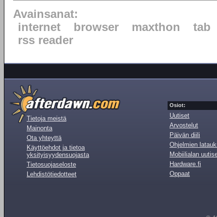
Avainsanat:
internet
browser
maxthon
tab
rss reader
Osiot:
Uutiset
Tietoja meistä
Arvostelut
Mainonta
Päivän diili
Ota yhteyttä
Ohjelmien latauk
Käyttöehdot ja tietoa
Mobiilialan uutis
yksityisyydensuojasta
Hardware.fi
Tietosuojaseloste
Oppaat
Lehdistötiedotteet