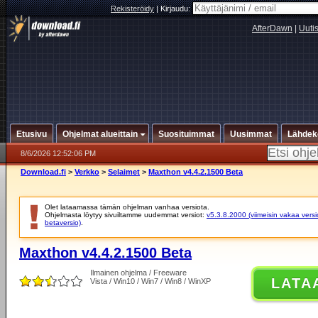
Rekisteröidy
|
Kirjaudu:
AfterDawn
|
Uuti
Etusivu
Ohjelmat alueittain
Suosituimmat
Uusimmat
Lähdek
8/6/2026 12:52:06 PM
Download.fi
>
Verkko
>
Selaimet
>
Maxthon v4.4.2.1500 Beta
Olet lataamassa tämän ohjelman vanhaa versiota.
Ohjelmasta löytyy sivuiltamme uudemmat versiot:
v5.3.8.2000 (viimeisin vakaa versi
betaversio)
.
Maxthon v4.4.2.1500 Beta
Ilmainen ohjelma / Freeware
LATA
Vista / Win10 / Win7 / Win8 / WinXP