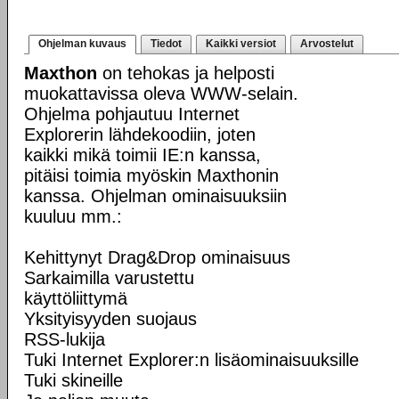
Ohjelman kuvaus
Tiedot
Kaikki versiot
Arvostelut
Maxthon
on tehokas ja helposti
muokattavissa oleva WWW-selain.
Ohjelma pohjautuu Internet
Explorerin lähdekoodiin, joten
kaikki mikä toimii IE:n kanssa,
pitäisi toimia myöskin Maxthonin
kanssa. Ohjelman ominaisuuksiin
kuuluu mm.:
Kehittynyt Drag&Drop ominaisuus
Sarkaimilla varustettu
käyttöliittymä
Yksityisyyden suojaus
RSS-lukija
Tuki Internet Explorer:n lisäominaisuuksille
Tuki skineille