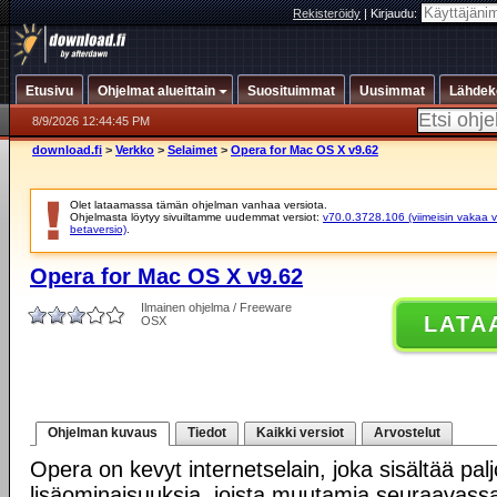
Rekisteröidy
|
Kirjaudu:
Etusivu
Ohjelmat alueittain
Suosituimmat
Uusimmat
Lähdek
8/9/2026 12:44:45 PM
download.fi
>
Verkko
>
Selaimet
>
Opera for Mac OS X v9.62
Olet lataamassa tämän ohjelman vanhaa versiota.
Ohjelmasta löytyy sivuiltamme uudemmat versiot:
v70.0.3728.106 (viimeisin vakaa v
betaversio)
.
Opera for Mac OS X v9.62
Ilmainen ohjelma / Freeware
LATA
OSX
Ohjelman kuvaus
Tiedot
Kaikki versiot
Arvostelut
Opera on kevyt internetselain, joka sisältää palj
lisäominaisuuksia, joista muutamia seuraavass