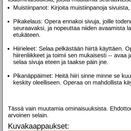
Muistiinpanot: Kirjoita muistiinpanoja sivuista, j
Pikakelaus: Opera ennakoi sivuja, joille tode
seuraavaksi, ja nopeuttaa niiden avaamista la
etukäteen.
Hiirieleet: Selaa pelkästään hiirtä käyttäen. O
hiirenliikkeet ja toimii sen mukaisesti -- avaa 
selaa sivuja eteen ja taakse päin jne.
Pikanäppäimet: Heitä hiiri sinne minne se kuul
keskity oleelliseen. Operaa on mahdollista käy
Tässä vain muutamia ominaisuuksista. Ehdotto
arvoinen selain.
Kuvakaappaukset: