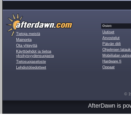
Osiot:
Uutiset
Tietoja meistä
Arvostelut
Mainonta
Päivän diili
Ota yhteyttä
Ohjelmien latauk
Käyttöehdot ja tietoa
Mobiilialan uutis
yksityisyydensuojasta
Hardware.fi
Tietosuojaseloste
Oppaat
Lehdistötiedotteet
© 1
AfterDawn is p