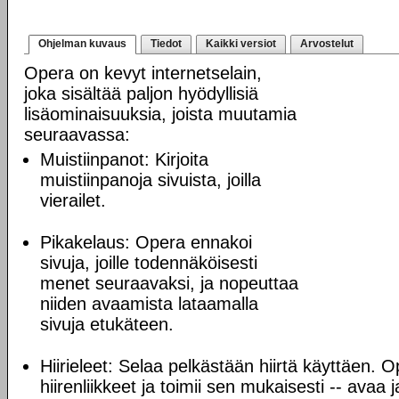
Ohjelman kuvaus
Tiedot
Kaikki versiot
Arvostelut
Opera on kevyt internetselain,
joka sisältää paljon hyödyllisiä
lisäominaisuuksia, joista muutamia
seuraavassa:
Muistiinpanot: Kirjoita
muistiinpanoja sivuista, joilla
vierailet.
Pikakelaus: Opera ennakoi
sivuja, joille todennäköisesti
menet seuraavaksi, ja nopeuttaa
niiden avaamista lataamalla
sivuja etukäteen.
Hiirieleet: Selaa pelkästään hiirtä käyttäen. O
hiirenliikkeet ja toimii sen mukaisesti -- avaa 