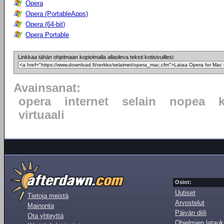
Opera
Opera (PortableApps)
Opera (64-bit)
Opera Portable
Linkkaa tähän ohjelmaan kopioimalla allaoleva teksti kotisivuillesi:
Avainsanat:
opera
internet
selain
nopea
virtuaali
Osiot:
Uutiset
Tietoja meistä
Arvostelut
Mainonta
Päivän diili
Ota yhteyttä
Ohjelmien latauk