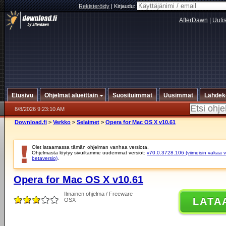
Rekisteröidy
|
Kirjaudu:
AfterDawn
|
Uuti
Etusivu
Ohjelmat alueittain
Suosituimmat
Uusimmat
Lähdek
8/8/2026 9:23:10 AM
Download.fi
>
Verkko
>
Selaimet
>
Opera for Mac OS X v10.61
Olet lataamassa tämän ohjelman vanhaa versiota.
Ohjelmasta löytyy sivuiltamme uudemmat versiot:
v70.0.3728.106 (viimeisin vakaa v
betaversio)
.
Opera for Mac OS X v10.61
Ilmainen ohjelma / Freeware
LATA
OSX