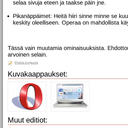
selaa sivuja eteen ja taakse päin jne.
Pikanäppäimet: Heitä hiiri sinne minne se kuul
keskity oleelliseen. Operaa on mahdollista käy
Tässä vain muutamia ominaisuuksista. Ehdotto
arvoinen selain.
Ehdota korjausta
Kuvakaappaukset:
Muut editiot: