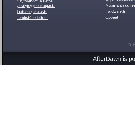
Käyttöehdot ja tietoa
Mobiilialan uutis
yksityisyydensuojasta
Hardware.fi
Tietosuojaseloste
Oppaat
Lehdistötiedotteet
© 1
AfterDawn is p