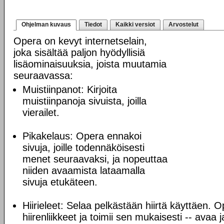
Ohjelman kuvaus
Tiedot
Kaikki versiot
Arvostelut
Opera on kevyt internetselain,
joka sisältää paljon hyödyllisiä
lisäominaisuuksia, joista muutamia
seuraavassa:
Muistiinpanot: Kirjoita
muistiinpanoja sivuista, joilla
vierailet.
Pikakelaus: Opera ennakoi
sivuja, joille todennäköisesti
menet seuraavaksi, ja nopeuttaa
niiden avaamista lataamalla
sivuja etukäteen.
Hiirieleet: Selaa pelkästään hiirtä käyttäen. O
hiirenliikkeet ja toimii sen mukaisesti -- avaa 