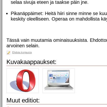
selaa sivuja eteen ja taakse päin jne.
Pikanäppäimet: Heitä hiiri sinne minne se kuul
keskity oleelliseen. Operaa on mahdollista käy
Tässä vain muutamia ominaisuuksista. Ehdotto
arvoinen selain.
Ehdota korjausta
Kuvakaappaukset:
Muut editiot: