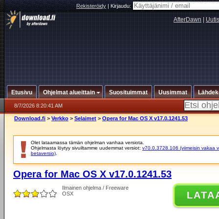
Rekisteröidy
|
Kirjaudu:
AfterDawn
|
Uuti
Etusivu
Ohjelmat alueittain
Suosituimmat
Uusimmat
Lähdek
8/7/2026 8:20:41 AM
Download.fi
>
Verkko
>
Selaimet
>
Opera for Mac OS X v17.0.1241.53
Olet lataamassa tämän ohjelman vanhaa versiota.
Ohjelmasta löytyy sivuiltamme uudemmat versiot:
v70.0.3728.106 (viimeisin vakaa v
betaversio)
.
Opera for Mac OS X v17.0.1241.53
Ilmainen ohjelma / Freeware
LATA
OSX