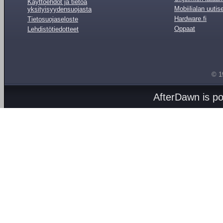
Käyttöehdot ja tietoa
Mobiilialan uutis
yksityisyydensuojasta
Hardware.fi
Tietosuojaseloste
Oppaat
Lehdistötiedotteet
© 1
AfterDawn is p