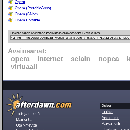
Opera
Opera (PortableApps)
Opera (64-bit)
Opera Portable
Linkkaa tähän ohjelmaan kopioimalla allaoleva teksti kotisivuillesi:
Avainsanat:
opera
internet
selain
nopea
virtuaali
Osiot:
Uutiset
Tietoja meistä
Arvostelut
Mainonta
Päivän diili
Ota yhteyttä
Ohjelmien latauk