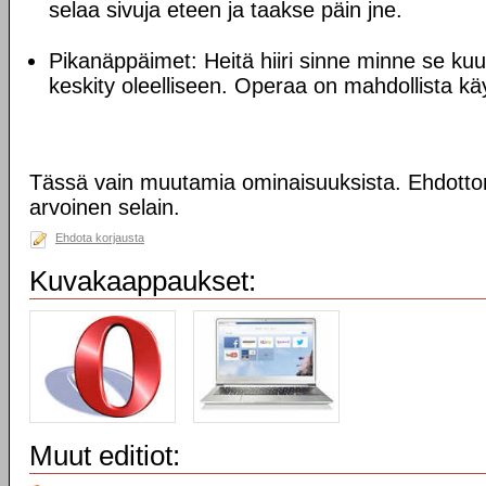
selaa sivuja eteen ja taakse päin jne.
Pikanäppäimet: Heitä hiiri sinne minne se kuul
keskity oleelliseen. Operaa on mahdollista käy
Tässä vain muutamia ominaisuuksista. Ehdotto
arvoinen selain.
Ehdota korjausta
Kuvakaappaukset:
Muut editiot: