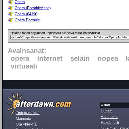
Opera
Opera (PortableApps)
Opera (64-bit)
Opera Portable
Linkkaa tähän ohjelmaan kopioimalla allaoleva teksti kotisivuillesi:
Avainsanat:
opera
internet
selain
nopea
virtuaali
Osiot:
Uutiset
Tietoja meistä
Arvostelut
Mainonta
Päivän diili
Ota yhteyttä
Ohjelmien latauk