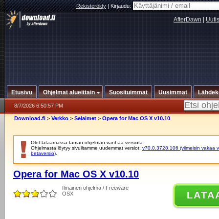
Rekisteröidy
|
Kirjaudu:
AfterDawn
|
Uuti
Etusivu
Ohjelmat alueittain
Suosituimmat
Uusimmat
Lähdek
8/7/2026 6:50:57 PM
Download.fi
>
Verkko
>
Selaimet
>
Opera for Mac OS X v10.10
Olet lataamassa tämän ohjelman vanhaa versiota.
Ohjelmasta löytyy sivuiltamme uudemmat versiot:
v70.0.3728.106 (viimeisin vakaa v
betaversio)
.
Opera for Mac OS X v10.10
Ilmainen ohjelma / Freeware
LATA
OSX