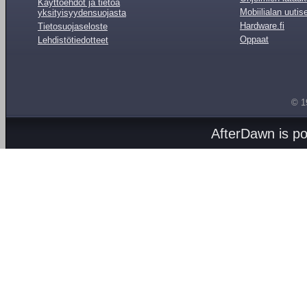
Käyttöehdot ja tietoa
Mobiilialan uutis
yksityisyydensuojasta
Hardware.fi
Tietosuojaseloste
Oppaat
Lehdistötiedotteet
© 1
AfterDawn is p