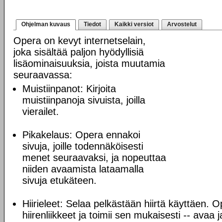
Ohjelman kuvaus
Tiedot
Kaikki versiot
Arvostelut
Opera on kevyt internetselain,
joka sisältää paljon hyödyllisiä
lisäominaisuuksia, joista muutamia
seuraavassa:
Muistiinpanot: Kirjoita
muistiinpanoja sivuista, joilla
vierailet.
Pikakelaus: Opera ennakoi
sivuja, joille todennäköisesti
menet seuraavaksi, ja nopeuttaa
niiden avaamista lataamalla
sivuja etukäteen.
Hiirieleet: Selaa pelkästään hiirtä käyttäen. O
hiirenliikkeet ja toimii sen mukaisesti -- avaa 