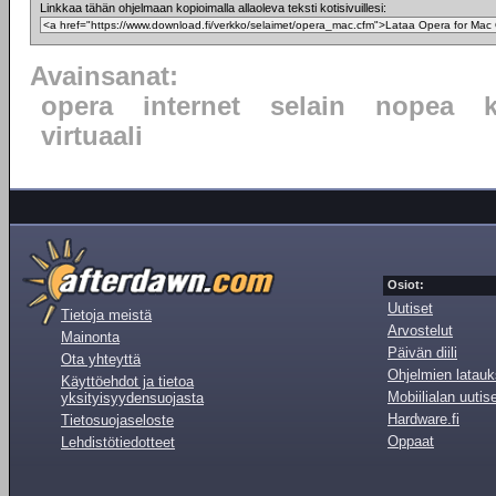
Linkkaa tähän ohjelmaan kopioimalla allaoleva teksti kotisivuillesi:
Avainsanat:
opera
internet
selain
nopea
virtuaali
Osiot:
Uutiset
Tietoja meistä
Arvostelut
Mainonta
Päivän diili
Ota yhteyttä
Ohjelmien latauk
Käyttöehdot ja tietoa
Mobiilialan uutis
yksityisyydensuojasta
Hardware.fi
Tietosuojaseloste
Oppaat
Lehdistötiedotteet