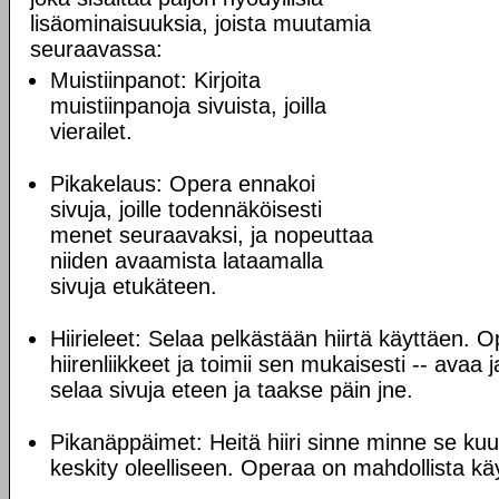
lisäominaisuuksia, joista muutamia
seuraavassa:
Muistiinpanot: Kirjoita
muistiinpanoja sivuista, joilla
vierailet.
Pikakelaus: Opera ennakoi
sivuja, joille todennäköisesti
menet seuraavaksi, ja nopeuttaa
niiden avaamista lataamalla
sivuja etukäteen.
Hiirieleet: Selaa pelkästään hiirtä käyttäen. O
hiirenliikkeet ja toimii sen mukaisesti -- avaa 
selaa sivuja eteen ja taakse päin jne.
Pikanäppäimet: Heitä hiiri sinne minne se kuul
keskity oleelliseen. Operaa on mahdollista käy