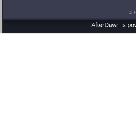
© 1
AfterDawn is p