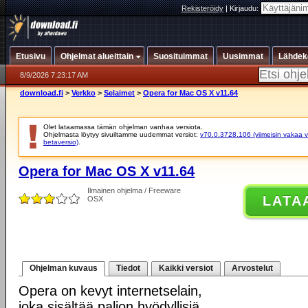
Rekisteröidy
|
Kirjaudu:
Etusivu
Ohjelmat alueittain
Suosituimmat
Uusimmat
Lähdek
8/9/2026 7:23:17 AM
download.fi
>
Verkko
>
Selaimet
>
Opera for Mac OS X v11.64
Olet lataamassa tämän ohjelman vanhaa versiota.
Ohjelmasta löytyy sivuiltamme uudemmat versiot:
v70.0.3728.106 (viimeisin vakaa v
betaversio)
.
Opera for Mac OS X v11.64
Ilmainen ohjelma / Freeware
LATA
OSX
Ohjelman kuvaus
Tiedot
Kaikki versiot
Arvostelut
Opera on kevyt internetselain,
joka sisältää paljon hyödyllisiä