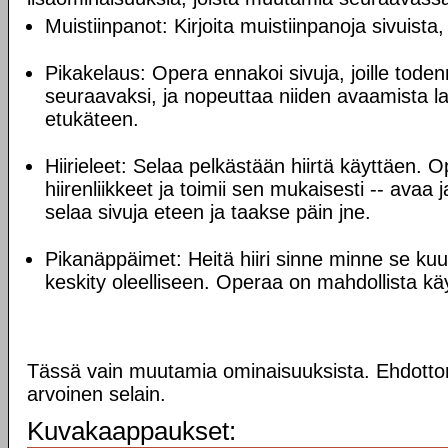
Muistiinpanot: Kirjoita muistiinpanoja sivuista, j
Pikakelaus: Opera ennakoi sivuja, joille tode
seuraavaksi, ja nopeuttaa niiden avaamista la
etukäteen.
Hiirieleet: Selaa pelkästään hiirtä käyttäen. O
hiirenliikkeet ja toimii sen mukaisesti -- avaa 
selaa sivuja eteen ja taakse päin jne.
Pikanäppäimet: Heitä hiiri sinne minne se kuul
keskity oleelliseen. Operaa on mahdollista käy
Tässä vain muutamia ominaisuuksista. Ehdotto
arvoinen selain.
Kuvakaappaukset: