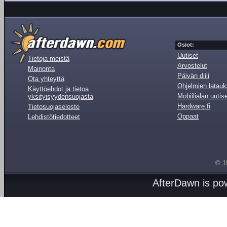
Osiot:
Uutiset
Tietoja meistä
Arvostelut
Mainonta
Päivän diili
Ota yhteyttä
Ohjelmien latauk
Käyttöehdot ja tietoa
Mobiilialan uutis
yksityisyydensuojasta
Hardware.fi
Tietosuojaseloste
Oppaat
Lehdistötiedotteet
© 1
AfterDawn is p