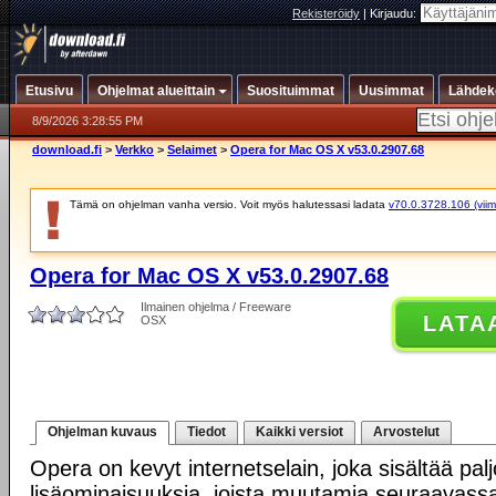
Rekisteröidy
|
Kirjaudu:
Etusivu
Ohjelmat alueittain
Suosituimmat
Uusimmat
Lähdek
8/9/2026 3:28:55 PM
download.fi
>
Verkko
>
Selaimet
>
Opera for Mac OS X v53.0.2907.68
Tämä on ohjelman vanha versio. Voit myös halutessasi ladata
v70.0.3728.106 (viim
Opera for Mac OS X v53.0.2907.68
Ilmainen ohjelma / Freeware
LATA
OSX
Ohjelman kuvaus
Tiedot
Kaikki versiot
Arvostelut
Opera on kevyt internetselain, joka sisältää palj
lisäominaisuuksia, joista muutamia seuraavass