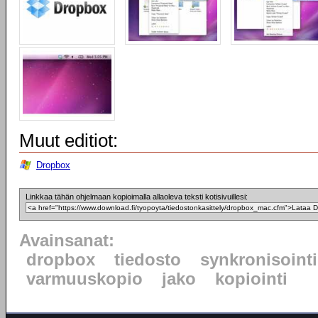
Muut editiot:
Dropbox
Linkkaa tähän ohjelmaan kopioimalla allaoleva teksti kotisivuillesi:
Avainsanat:
dropbox
tiedosto
synkronisointi
varmuuskopio
jako
kopiointi