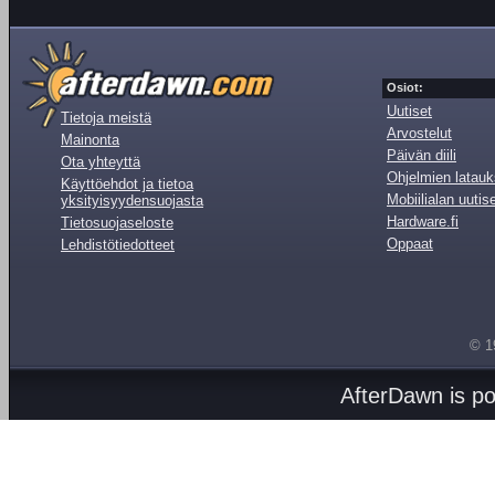
Osiot:
Uutiset
Tietoja meistä
Arvostelut
Mainonta
Päivän diili
Ota yhteyttä
Ohjelmien latauk
Käyttöehdot ja tietoa
Mobiilialan uutis
yksityisyydensuojasta
Hardware.fi
Tietosuojaseloste
Oppaat
Lehdistötiedotteet
© 1
AfterDawn is p