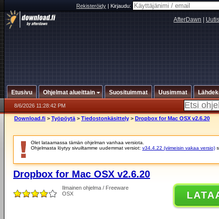
Rekisteröidy
|
Kirjaudu:
AfterDawn
|
Uuti
Etusivu
Ohjelmat alueittain
Suosituimmat
Uusimmat
Lähdek
8/6/2026 11:28:42 PM
Download.fi
>
Työpöytä
>
Tiedostonkäsittely
>
Dropbox for Mac OSX v2.6.20
Olet lataamassa tämän ohjelman vanhaa versiota.
Ohjelmasta löytyy sivuiltamme uudemmat versiot:
v34.4.22 (viimeisin vakaa versio)
s
Dropbox for Mac OSX v2.6.20
Ilmainen ohjelma / Freeware
LATA
OSX