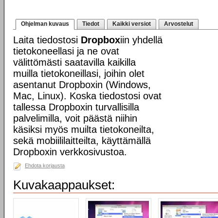
Ohjelman kuvaus
Tiedot
Kaikki versiot
Arvostelut
Laita tiedostosi
Dropbox
iin yhdellä
tietokoneellasi ja ne ovat
välittömästi saatavilla kaikilla
muilla tietokoneillasi, joihin olet
asentanut Dropboxin (Windows,
Mac, Linux). Koska tiedostosi ovat
tallessa Dropboxin turvallisilla
palvelimilla, voit päästä niihin
käsiksi myös muilta tietokoneilta,
sekä mobiililaitteilta, käyttämällä
Dropboxin verkkosivustoa.
Ehdota korjausta
Kuvakaappaukset: