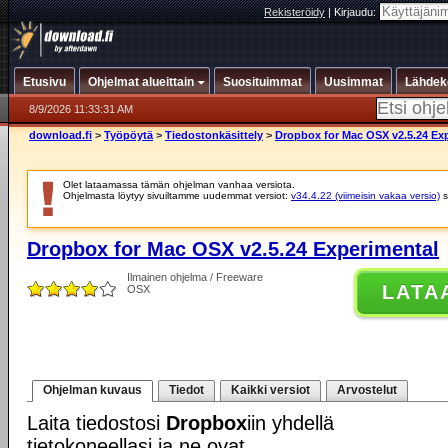
Rekisteröidy
|
Kirjaudu:
Etusivu
Ohjelmat alueittain
Suosituimmat
Uusimmat
Lähdek
8/9/2026 11:33:31 AM
download.fi
>
Työpöytä
>
Tiedostonkäsittely
>
Dropbox for Mac OSX v2.5.24 Ex
Olet lataamassa tämän ohjelman vanhaa versiota.
Ohjelmasta löytyy sivuiltamme uudemmat versiot:
v34.4.22 (viimeisin vakaa versio)
s
Dropbox for Mac OSX v2.5.24 Experimental
Ilmainen ohjelma / Freeware
LATA
OSX
Ohjelman kuvaus
Tiedot
Kaikki versiot
Arvostelut
Laita tiedostosi
Dropbox
iin yhdellä
tietokoneellasi ja ne ovat