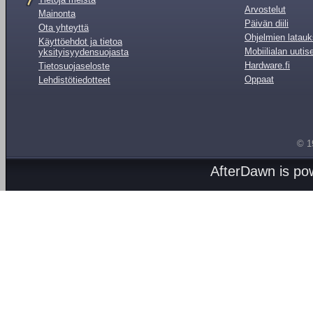
Arvostelut
Mainonta
Päivän diili
Ota yhteyttä
Ohjelmien latauk
Käyttöehdot ja tietoa
Mobiilialan uutis
yksityisyydensuojasta
Hardware.fi
Tietosuojaseloste
Oppaat
Lehdistötiedotteet
© 1
AfterDawn is p