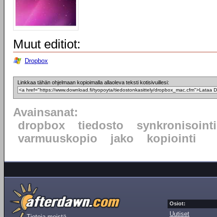
Muut editiot:
Dropbox
Linkkaa tähän ohjelmaan kopioimalla allaoleva teksti kotisivuillesi:
Avainsanat:
dropbox
tiedosto
synkronisointi
varmuuskopio
jako
kopiointi
Osiot:
Uutiset
Tietoja meistä