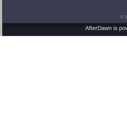
© 1
AfterDawn is p