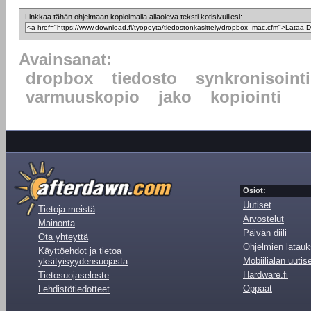
Linkkaa tähän ohjelmaan kopioimalla allaoleva teksti kotisivuillesi:
Avainsanat:
dropbox
tiedosto
synkronisointi
varmuuskopio
jako
kopiointi
Osiot:
Uutiset
Tietoja meistä
Arvostelut
Mainonta
Päivän diili
Ota yhteyttä
Ohjelmien latauk
Käyttöehdot ja tietoa
Mobiilialan uutis
yksityisyydensuojasta
Hardware.fi
Tietosuojaseloste
Oppaat
Lehdistötiedotteet