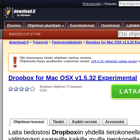
Rekisteröidy
|
Kirjaudu:
Etusivu
Ohjelmat alueittain
Suosituimmat
Uusimmat
Lähdek
8/9/2026 2:47:27 PM
download.fi
>
Työpöytä
>
Tiedostonkäsittely
>
Dropbox for Mac OSX v1.5.32 Ex
Olet lataamassa tämän ohjelman vanhaa versiota.
Ohjelmasta löytyy sivuiltamme uudemmat versiot:
v34.4.22 (viimeisin vakaa versio)
s
Dropbox for Mac OSX v1.5.32 Experimental
Ilmainen ohjelma / Freeware
LATA
OSX
Ohjelman kuvaus
Tiedot
Kaikki versiot
Arvostelut
Laita tiedostosi
Dropbox
iin yhdellä tietokoneell
välittömästi saatavilla kaikilla muilla tietokoneill