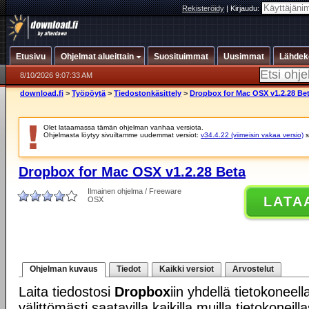
Rekisteröidy
|
Kirjaudu:
Etusivu
Ohjelmat alueittain
Suosituimmat
Uusimmat
Lähdek
8/10/2026 9:07:33 AM
download.fi
>
Työpöytä
>
Tiedostonkäsittely
>
Dropbox for Mac OSX v1.2.28 Be
Olet lataamassa tämän ohjelman vanhaa versiota.
Ohjelmasta löytyy sivuiltamme uudemmat versiot:
v34.4.22 (viimeisin vakaa versio)
s
Dropbox for Mac OSX v1.2.28 Beta
Ilmainen ohjelma / Freeware
LATA
OSX
Ohjelman kuvaus
Tiedot
Kaikki versiot
Arvostelut
Laita tiedostosi
Dropbox
iin yhdellä tietokoneell
välittömästi saatavilla kaikilla muilla tietokoneill