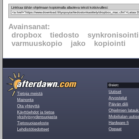
Linkkaa tähän ohjelmaan kopioimalla allaoleva teksti kotisivuillesi:
Avainsanat:
dropbox
tiedosto
synkronisointi
varmuuskopio
jako
kopiointi
Osiot:
Uutiset
Tietoja meistä
Arvostelut
Mainonta
Päivän diili
Ota yhteyttä
Ohjelmien latauk
Käyttöehdot ja tietoa
Mobiilialan uutis
yksityisyydensuojasta
Hardware.fi
Tietosuojaseloste
Oppaat
Lehdistötiedotteet