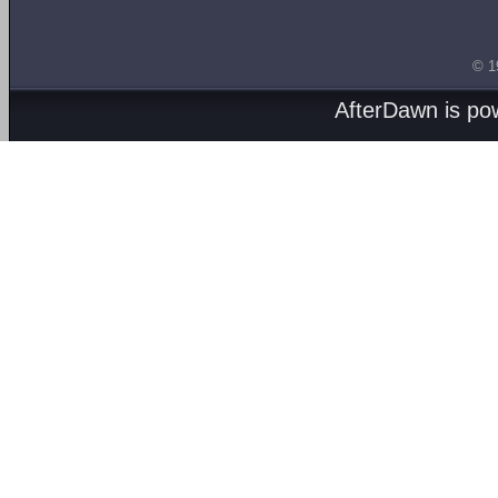
© 1
AfterDawn is p