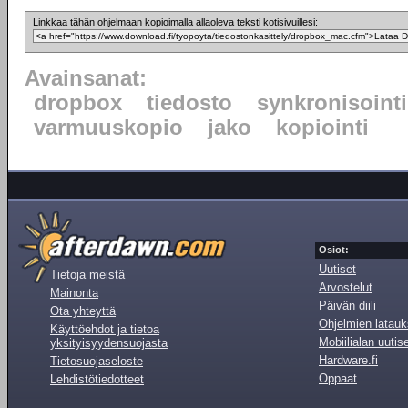
Linkkaa tähän ohjelmaan kopioimalla allaoleva teksti kotisivuillesi:
Avainsanat:
dropbox
tiedosto
synkronisointi
varmuuskopio
jako
kopiointi
Osiot:
Uutiset
Tietoja meistä
Arvostelut
Mainonta
Päivän diili
Ota yhteyttä
Ohjelmien latauk
Käyttöehdot ja tietoa
Mobiilialan uutis
yksityisyydensuojasta
Hardware.fi
Tietosuojaseloste
Oppaat
Lehdistötiedotteet