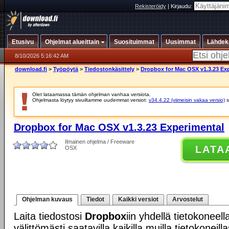
Rekisteröidy
|
Kirjaudu:
Etusivu
Ohjelmat alueittain
Suosituimmat
Uusimmat
Lähdek
8/10/2026 5:16:42 AM
download.fi
>
Työpöytä
>
Tiedostonkäsittely
>
Dropbox for Mac OSX v1.3.23 Ex
Olet lataamassa tämän ohjelman vanhaa versiota.
Ohjelmasta löytyy sivuiltamme uudemmat versiot:
v34.4.22 (viimeisin vakaa versio)
s
Dropbox for Mac OSX v1.3.23 Experimental
Ilmainen ohjelma / Freeware
LATA
OSX
Ohjelman kuvaus
Tiedot
Kaikki versiot
Arvostelut
Laita tiedostosi
Dropbox
iin yhdellä tietokoneell
välittömästi saatavilla kaikilla muilla tietokoneill