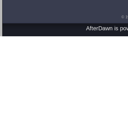
© 1
AfterDawn is p