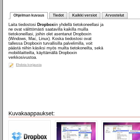
Ohjelman kuvaus
Tiedot
Kaikki versiot
Arvostelut
Laita tiedostosi
Dropbox
iin yhdellä tietokoneellasi ja
ne ovat välittömästi saatavilla kaikilla muilla
tietokoneillasi, joihin olet asentanut Dropboxin
(Windows, Mac, Linux). Koska tiedostosi ovat
tallessa Dropboxin turvallisilla palvelimilla, voit
päästä niihin käsiksi myös muilta tietokoneilta, sekä
mobiililaitteilta, käyttämällä Dropboxin
verkkosivustoa.
Ehdota korjausta
Kuvakaappaukset: