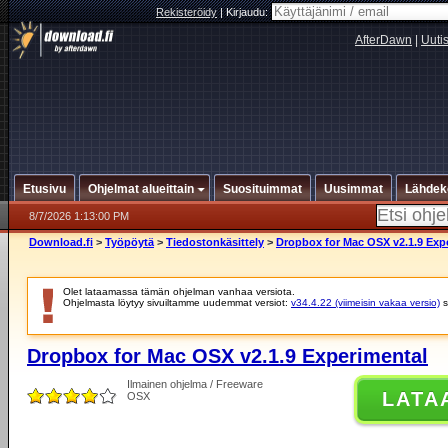
Rekisteröidy
|
Kirjaudu:
AfterDawn
|
Uuti
Etusivu
Ohjelmat alueittain
Suosituimmat
Uusimmat
Lähdek
8/7/2026 1:13:00 PM
Download.fi
>
Työpöytä
>
Tiedostonkäsittely
>
Dropbox for Mac OSX v2.1.9 Exp
Olet lataamassa tämän ohjelman vanhaa versiota.
Ohjelmasta löytyy sivuiltamme uudemmat versiot:
v34.4.22 (viimeisin vakaa versio)
s
Dropbox for Mac OSX v2.1.9 Experimental
Ilmainen ohjelma / Freeware
LATA
OSX