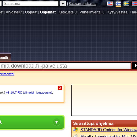
|
Salasana hukassa
set
|
Arvostelut
|
Oppaat
|
Ohjelmat
|
Keskustelu
|
Puhelinvertailu
|
Kysy/Vastaa
|
Har
oodit
erimental
X
ekä
v3.10.7 RC (viimeisin betaversio)
.
A
Suosittuja ohjelmia
STANDARD Codecs for Window
Mozilla Thunderbird for Mac OS