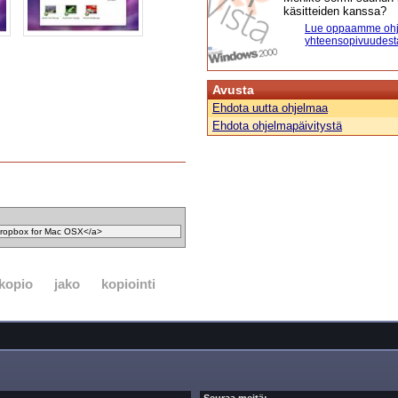
käsitteiden kanssa?
Lue oppaamme ohj
yhteensopivuudest
Avusta
Ehdota uutta ohjelmaa
Ehdota ohjelmapäivitystä
kopio
jako
kopiointi