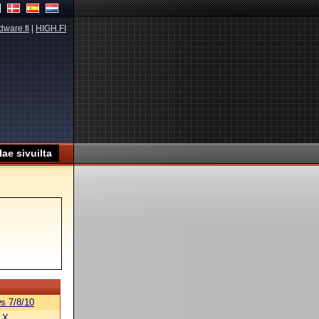
dware.fi
|
HIGH.FI
s 7/8/10
 X