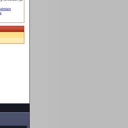
elmien
a