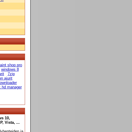
aint shop pro
windows 8
rit
7zip
n ajurit
ownloader
k hd manager
ws 10,
 Vista, ...
yhenteiden ja