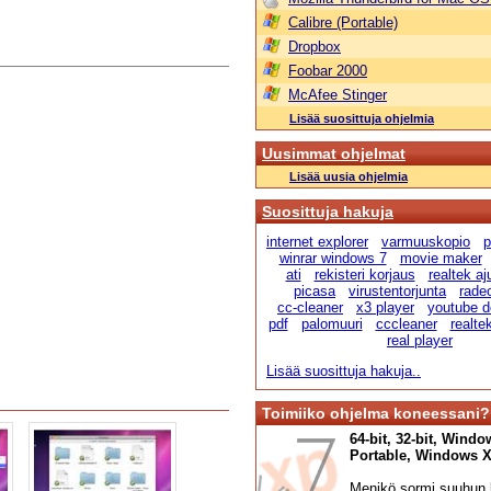
Calibre (Portable)
Dropbox
Foobar 2000
McAfee Stinger
Lisää suosittuja ohjelmia
Uusimmat ohjelmat
Lisää uusia ohjelmia
Suosittuja hakuja
internet explorer
varmuuskopio
p
winrar windows 7
movie maker
ati
rekisteri korjaus
realtek aju
picasa
virustentorjunta
radeo
cc-cleaner
x3 player
youtube d
pdf
palomuuri
cccleaner
realte
real player
Lisää suosittuja hakuja..
Toimiiko ohjelma koneessani?
64-bit, 32-bit, Windo
Portable, Windows XP,
Menikö sormi suuhun l