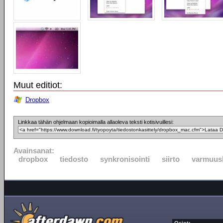
Muut editiot:
Dropbox
Linkkaa tähän ohjelmaan kopioimalla allaoleva teksti kotisivuillesi:
Avainsanat:
dropbox
tiedosto
synkronisointi
siirto
varmuus