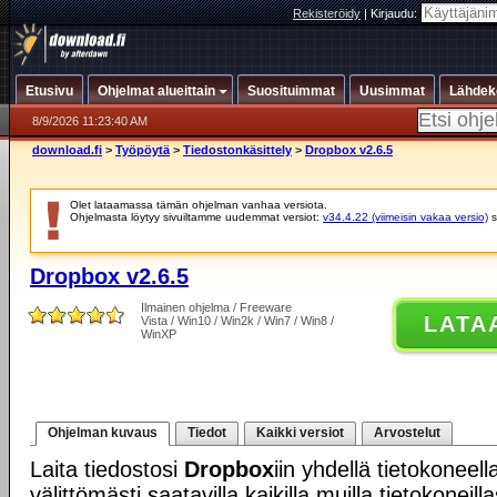
Rekisteröidy
|
Kirjaudu:
Etusivu
Ohjelmat alueittain
Suosituimmat
Uusimmat
Lähdek
8/9/2026 11:23:40 AM
download.fi
>
Työpöytä
>
Tiedostonkäsittely
>
Dropbox v2.6.5
Olet lataamassa tämän ohjelman vanhaa versiota.
Ohjelmasta löytyy sivuiltamme uudemmat versiot:
v34.4.22 (viimeisin vakaa versio)
s
Dropbox v2.6.5
Ilmainen ohjelma / Freeware
LATA
Vista / Win10 / Win2k / Win7 / Win8 /
WinXP
Ohjelman kuvaus
Tiedot
Kaikki versiot
Arvostelut
Laita tiedostosi
Dropbox
iin yhdellä tietokoneell
välittömästi saatavilla kaikilla muilla tietokoneill