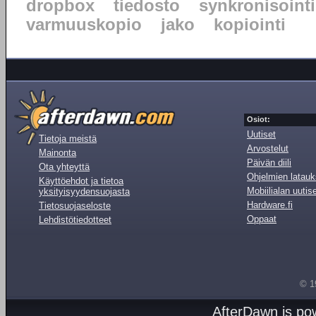
dropbox
tiedosto
synkronisointi
varmuuskopio
jako
kopiointi
Osiot:
Uutiset
Tietoja meistä
Arvostelut
Mainonta
Päivän diili
Ota yhteyttä
Ohjelmien latauk
Käyttöehdot ja tietoa
Mobiilialan uutis
yksityisyydensuojasta
Hardware.fi
Tietosuojaseloste
Oppaat
Lehdistötiedotteet
© 1
AfterDawn is p