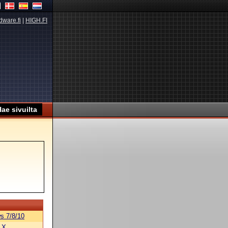
dware.fi
|
HIGH.FI
s 7/8/10
 X