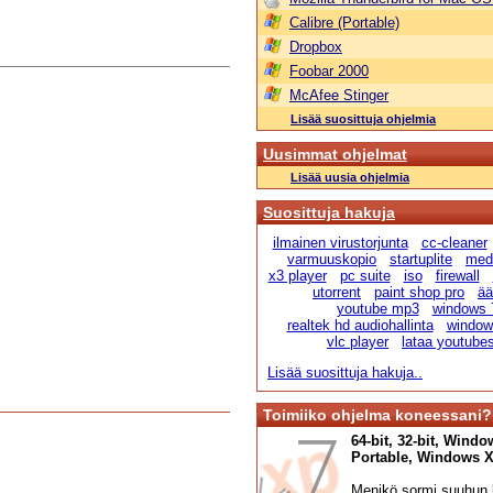
Calibre (Portable)
Dropbox
Foobar 2000
McAfee Stinger
Lisää suosittuja ohjelmia
Uusimmat ohjelmat
Lisää uusia ohjelmia
Suosittuja hakuja
ilmainen virustorjunta
cc-cleaner
varmuuskopio
startuplite
medi
x3 player
pc suite
iso
firewall
utorrent
paint shop pro
ää
youtube mp3
windows 
realtek hd audiohallinta
windows
vlc player
lataa youtube
Lisää suosittuja hakuja..
Toimiiko ohjelma koneessani?
64-bit, 32-bit, Windo
Portable, Windows XP,
Menikö sormi suuhun l