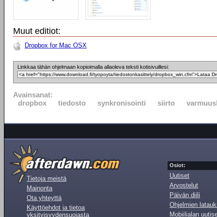
Muut editiot:
Dropbox for Mac OSX
Linkkaa tähän ohjelmaan kopioimalla allaoleva teksti kotisivuillesi:
Avainsanat:
dropbox
tiedosto
synkronisointi
siirto
varmuus
Osiot:
Uutiset
Tietoja meistä
Arvostelut
Mainonta
Päivän diili
Ota yhteyttä
Ohjelmien latauk
Käyttöehdot ja tietoa
Mobiilialan uutis
yksityisyydensuojasta