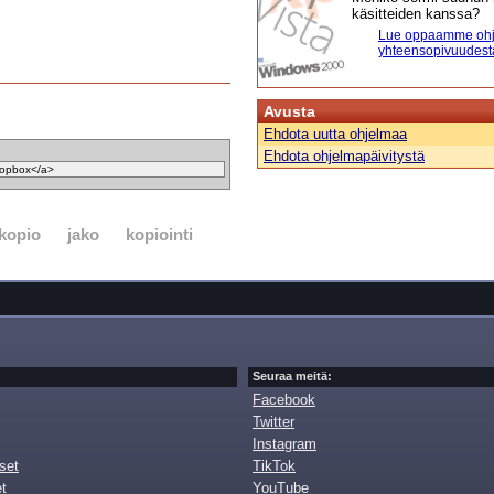
käsitteiden kanssa?
Lue oppaamme ohj
yhteensopivuudest
Avusta
Ehdota uutta ohjelmaa
Ehdota ohjelmapäivitystä
kopio
jako
kopiointi
Seuraa meitä:
Facebook
Twitter
Instagram
set
TikTok
et
YouTube