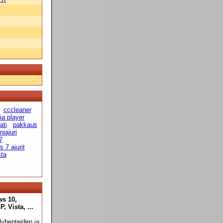
cccleaner
a player
ati
pakkaus
niajuri
7
 7 ajurit
sta
ws 10,
 Vista, ...
yhenteiden ja