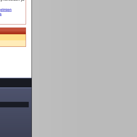
elmien
a