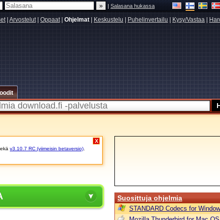
|
Salasana hukassa
set
|
Arvostelut
|
Oppaat
|
Ohjelmat
|
Keskustelu
|
Puhelinvertailu
|
Kysy/Vastaa
|
Har
oodit
X
ekä
v3.10.7 RC (viimeisin betaversio)
.
A
Suosittuja ohjelmia
STANDARD Codecs for Window
Mozilla Thunderbird for Mac OS