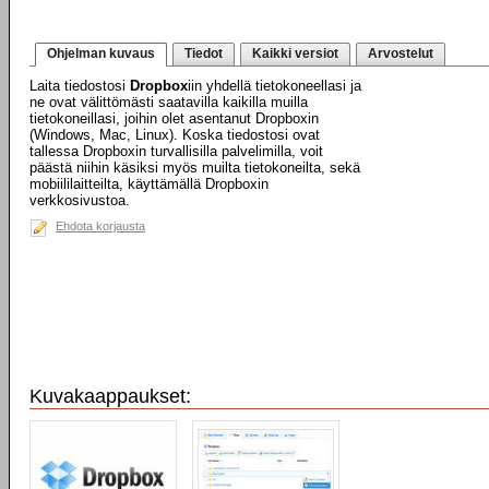
Ohjelman kuvaus
Tiedot
Kaikki versiot
Arvostelut
Laita tiedostosi
Dropbox
iin yhdellä tietokoneellasi ja
ne ovat välittömästi saatavilla kaikilla muilla
tietokoneillasi, joihin olet asentanut Dropboxin
(Windows, Mac, Linux). Koska tiedostosi ovat
tallessa Dropboxin turvallisilla palvelimilla, voit
päästä niihin käsiksi myös muilta tietokoneilta, sekä
mobiililaitteilta, käyttämällä Dropboxin
verkkosivustoa.
Ehdota korjausta
Kuvakaappaukset: