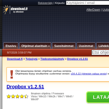
Rekisteröidy
|
Kirjaudu:
AfterDawn
|
Uuti
Etusivu
Ohjelmat alueittain
Suosituimmat
Uusimmat
Lähdek
8/7/2026 3:59:07 PM
Download.fi
>
Työpöytä
>
Tiedostonkäsittely
>
Dropbox v1.2.51
Olet lataamassa tämän ohjelman vanhaa versiota.
Ohjelmasta löytyy sivuiltamme uudemmat versiot:
v34.4.22 (viimeisin vakaa versio)
s
Dropbox v1.2.51
Ilmainen ohjelma / Freeware
LATA
Vista / Win10 / Win2k / Win7 / Win8 /
WinXP