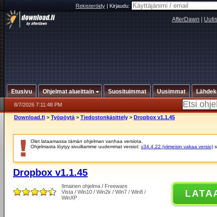
Rekisteröidy
|
Kirjaudu:
AfterDawn
|
Uuti
Etusivu
Ohjelmat alueittain
Suosituimmat
Uusimmat
Lähdek
8/7/2026 7:11:48 PM
Download.fi
>
Työpöytä
>
Tiedostonkäsittely
>
Dropbox v1.1.45
Olet lataamassa tämän ohjelman vanhaa versiota.
Ohjelmasta löytyy sivuiltamme uudemmat versiot:
v34.4.22 (viimeisin vakaa versio)
s
Dropbox v1.1.45
Ilmainen ohjelma / Freeware
LATA
Vista / Win10 / Win2k / Win7 / Win8 /
WinXP