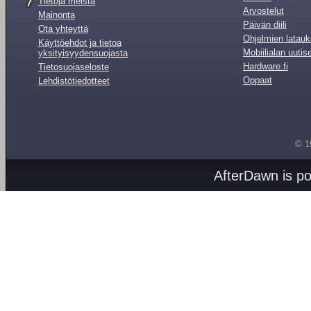
Tietoja meistä
Arvostelut
Mainonta
Päivän diili
Ota yhteyttä
Ohjelmien latauk
Käyttöehdot ja tietoa
Mobiilialan uutis
yksityisyydensuojasta
Hardware.fi
Tietosuojaseloste
Oppaat
Lehdistötiedotteet
© 1
AfterDawn is p