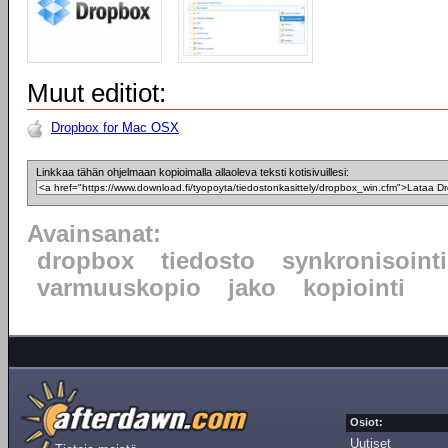
Muut editiot:
Dropbox for Mac OSX
Linkkaa tähän ohjelmaan kopioimalla allaoleva teksti kotisivuillesi:
Avainsanat:
dropbox
tiedosto
synkronisointi
varmuuskopio
jako
kopiointi
Osiot:
Uutiset