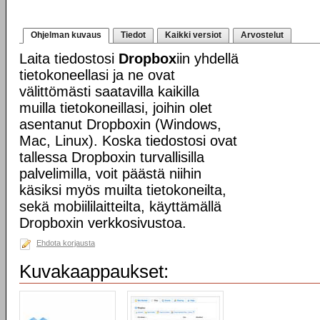
Ohjelman kuvaus
Tiedot
Kaikki versiot
Arvostelut
Laita tiedostosi
Dropbox
iin yhdellä
tietokoneellasi ja ne ovat
välittömästi saatavilla kaikilla
muilla tietokoneillasi, joihin olet
asentanut Dropboxin (Windows,
Mac, Linux). Koska tiedostosi ovat
tallessa Dropboxin turvallisilla
palvelimilla, voit päästä niihin
käsiksi myös muilta tietokoneilta,
sekä mobiililaitteilta, käyttämällä
Dropboxin verkkosivustoa.
Ehdota korjausta
Kuvakaappaukset: