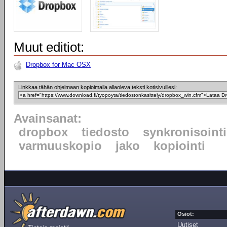
Muut editiot:
Dropbox for Mac OSX
Linkkaa tähän ohjelmaan kopioimalla allaoleva teksti kotisivuillesi:
Avainsanat:
dropbox
tiedosto
synkronisointi
varmuuskopio
jako
kopiointi
Osiot:
Uutiset