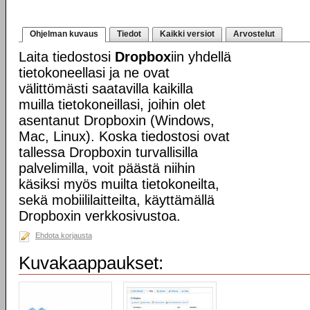
Ohjelman kuvaus
Tiedot
Kaikki versiot
Arvostelut
Laita tiedostosi
Dropbox
iin yhdellä
tietokoneellasi ja ne ovat
välittömästi saatavilla kaikilla
muilla tietokoneillasi, joihin olet
asentanut Dropboxin (Windows,
Mac, Linux). Koska tiedostosi ovat
tallessa Dropboxin turvallisilla
palvelimilla, voit päästä niihin
käsiksi myös muilta tietokoneilta,
sekä mobiililaitteilta, käyttämällä
Dropboxin verkkosivustoa.
Ehdota korjausta
Kuvakaappaukset: