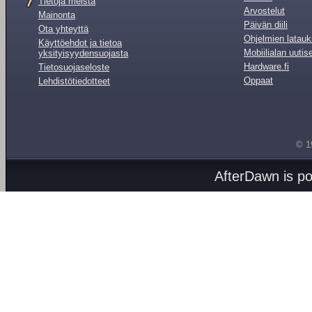
Tietoja meistä
Arvostelut
Mainonta
Päivän diili
Ota yhteyttä
Ohjelmien latauk
Käyttöehdot ja tietoa
Mobiilialan uutis
yksityisyydensuojasta
Hardware.fi
Tietosuojaseloste
Oppaat
Lehdistötiedotteet
© 1
AfterDawn is p