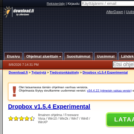
Rekisteröidy
|
Kirjaudu:
AfterDawn
|
Uuti
Etusivu
Ohjelmat alueittain
Suosituimmat
Uusimmat
Lähdek
8/8/2026 7:14:31 PM
Download.fi
>
Työpöytä
>
Tiedostonkäsittely
>
Dropbox v1.5.4 Experimental
Olet lataamassa tämän ohjelman vanhaa versiota.
Ohjelmasta löytyy sivuiltamme uudemmat versiot:
v34.4.22 (viimeisin vakaa versio)
s
Dropbox v1.5.4 Experimental
Ilmainen ohjelma / Freeware
LATA
Vista / Win10 / Win2k / Win7 / Win8 /
WinXP