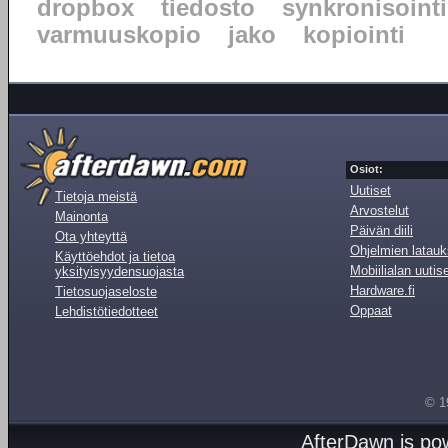
dropbox
tiedosto
synkronisointi
varmuuskopio
jako
kopiointi
Osiot:
Uutiset
Tietoja meistä
Arvostelut
Mainonta
Päivän diili
Ota yhteyttä
Ohjelmien latauk
Käyttöehdot ja tietoa
Mobiilialan uutis
yksityisyydensuojasta
Hardware.fi
Tietosuojaseloste
Oppaat
Lehdistötiedotteet
© 1
AfterDawn is p