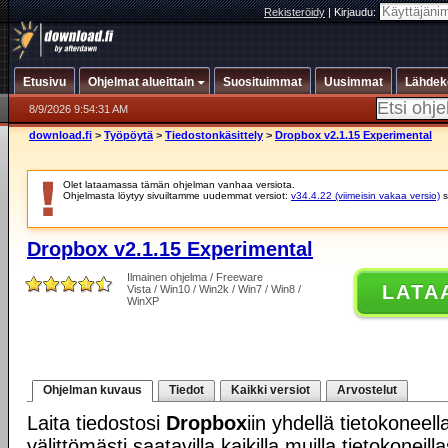
Rekisteröidy
|
Kirjaudu:
Etusivu
Ohjelmat alueittain
Suosituimmat
Uusimmat
Lähdek
8/9/2026 9:54:31 AM
download.fi
>
Työpöytä
>
Tiedostonkäsittely
>
Dropbox v2.1.15 Experimental
Olet lataamassa tämän ohjelman vanhaa versiota.
Ohjelmasta löytyy sivuiltamme uudemmat versiot:
v34.4.22 (viimeisin vakaa versio)
s
Dropbox v2.1.15 Experimental
Ilmainen ohjelma / Freeware
LATA
Vista / Win10 / Win2k / Win7 / Win8 /
WinXP
Ohjelman kuvaus
Tiedot
Kaikki versiot
Arvostelut
Laita tiedostosi
Dropbox
iin yhdellä tietokoneell
välittömästi saatavilla kaikilla muilla tietokoneill