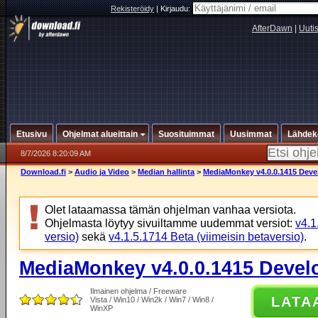
Rekisteröidy
|
Kirjaudu:
AfterDawn
|
Uuti
Etusivu
Ohjelmat alueittain
Suosituimmat
Uusimmat
Lähdek
8/7/2026 8:20:09 AM
Download.fi
>
Audio ja Video
>
Median hallinta
>
MediaMonkey v4.0.0.1415 Deve
Olet lataamassa tämän ohjelman vanhaa versiota.
Ohjelmasta löytyy sivuiltamme uudemmat versiot:
v4.1
versio)
sekä
v4.1.5.1714 Beta (viimeisin betaversio)
.
MediaMonkey v4.0.0.1415 Devel
Ilmainen ohjelma / Freeware
LATA
Vista / Win10 / Win2k / Win7 / Win8 /
WinXP