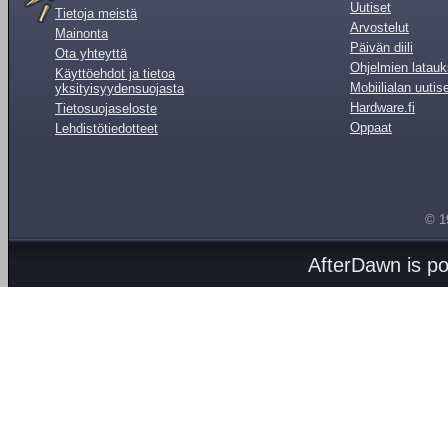
Uutiset
Tietoja meistä
Arvostelut
Mainonta
Päivän diili
Ota yhteyttä
Ohjelmien latauk
Käyttöehdot ja tietoa
Mobiilialan uutis
yksityisyydensuojasta
Hardware.fi
Tietosuojaseloste
Oppaat
Lehdistötiedotteet
© 1
AfterDawn is p