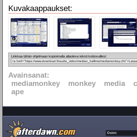
Kuvakaappaukset:
Linkkaa tähän ohjelmaan kopioimalla allaoleva teksti kotisivuillesi:
Avainsanat:
mediamonkey
monkey
media
ape
Osiot: