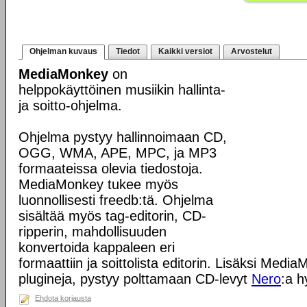
Ohjelman kuvaus
Tiedot
Kaikki versiot
Arvostelut
MediaMonkey
on
helppokäyttöinen musiikin hallinta-
ja soitto-ohjelma.
Ohjelma pystyy hallinnoimaan CD,
OGG, WMA, APE, MPC, ja MP3
formaateissa olevia tiedostoja.
MediaMonkey tukee myös
luonnollisesti freedb:tä. Ohjelma
sisältää myös tag-editorin, CD-
ripperin, mahdollisuuden
konvertoida kappaleen eri
formaattiin ja soittolista editorin. Lisäksi Med
plugineja, pystyy polttamaan CD-levyt
Nero
:a h
Ehdota korjausta