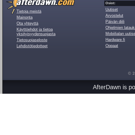
Osiot:
Uutiset
Tietoja meistä
Arvostelut
Mainonta
Päivän diili
Ota yhteyttä
Ohjelmien latauk
Käyttöehdot ja tietoa
Mobiilialan uutis
yksityisyydensuojasta
Hardware.fi
Tietosuojaseloste
Oppaat
Lehdistötiedotteet
© 1
AfterDawn is p