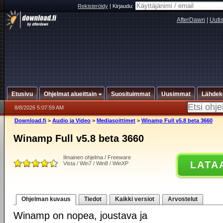
Rekisteröidy
|
Kirjaudu:
AfterDawn
|
Uuti
Etusivu
Ohjelmat alueittain
Suosituimmat
Uusimmat
Lähdek
8/8/2026 5:07:59 AM
Download.fi
>
Audio ja Video
>
Mediasoittimet
>
Winamp Full v5.8 beta 3660
Winamp Full v5.8 beta 3660
Ilmainen ohjelma / Freeware
LATA
Vista / Win7 / Win8 / WinXP
Ohjelman kuvaus
Tiedot
Kaikki versiot
Arvostelut
Winamp on nopea, joustava ja