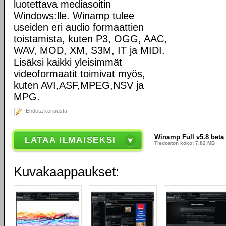
luotettava mediasoitin
Windows:lle. Winamp tulee
useiden eri audio formaattien
toistamista, kuten P3, OGG, AAC,
WAV, MOD, XM, S3M, IT ja MIDI.
Lisäksi kaikki yleisimmät
videoformaatit toimivat myös,
kuten AVI,ASF,MPEG,NSV ja
MPG.
Ehdota korjausta
Winamp Full v5.8 beta
LATAA ILMAISEKSI
Tiedoston koko: 7,82 MB
Kuvakaappaukset: