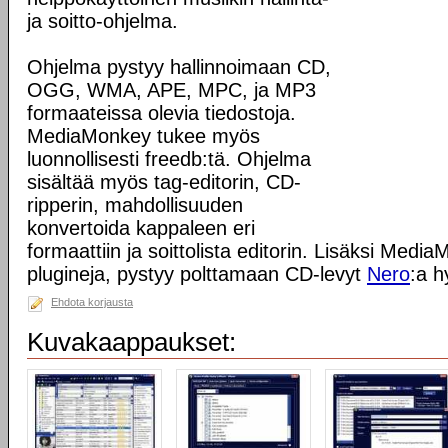
ja soitto-ohjelma.
Ohjelma pystyy hallinnoimaan CD,
OGG, WMA, APE, MPC, ja MP3
formaateissa olevia tiedostoja.
MediaMonkey tukee myös
luonnollisesti freedb:tä. Ohjelma
sisältää myös tag-editorin, CD-
ripperin, mahdollisuuden
konvertoida kappaleen eri
formaattiin ja soittolista editorin. Lisäksi Med
plugineja, pystyy polttamaan CD-levyt
Nero
:a h
Ehdota korjausta
Kuvakaappaukset: