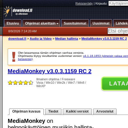
Rekisteröidy
|
Kirjaudu:
Etusivu
Ohjelmat alueittain
Suosituimmat
Uusimmat
Lähdek
8/9/2026 7:14:20 AM
download.fi
>
Audio ja Video
>
Median hallinta
>
MediaMonkey v3.0.3.1159 RC 2
Olet lataamassa tämän ohjelman vanhaa versiota.
Ohjelmasta löytyy sivuiltamme uudemmat versiot:
v4.1.18.1853 (viimeisin vakaa vers
betaversio)
.
MediaMonkey v3.0.3.1159 RC 2
Ilmainen ohjelma / Freeware
LATA
Vista / Win10 / Win2k / Win7 / Win8 /
WinXP
Ohjelman kuvaus
Tiedot
Kaikki versiot
Arvostelut
MediaMonkey
on
helppokäyttöinen musiikin hallinta-