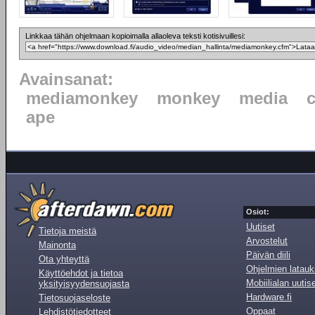
Linkkaa tähän ohjelmaan kopioimalla allaoleva teksti kotisivuillesi:
Avainsanat:
mediamonkey
monkey
media
ape
Osiot:
Uutiset
Tietoja meistä
Arvostelut
Mainonta
Päivän diili
Ota yhteyttä
Ohjelmien latauk
Käyttöehdot ja tietoa
Mobiilialan uutis
yksityisyydensuojasta
Hardware.fi
Tietosuojaseloste
Oppaat
Lehdistötiedotteet