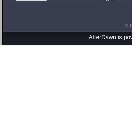
© 1
AfterDawn is p