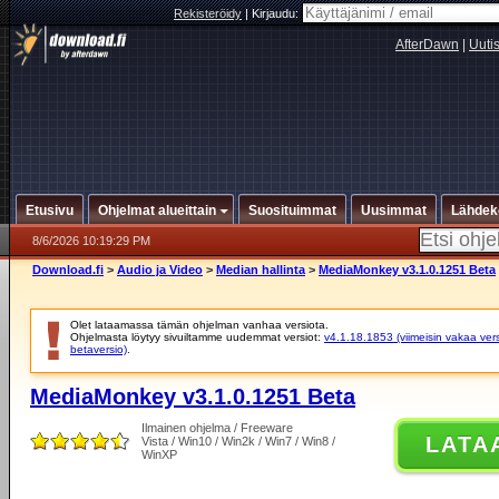
Rekisteröidy
|
Kirjaudu:
AfterDawn
|
Uuti
Etusivu
Ohjelmat alueittain
Suosituimmat
Uusimmat
Lähdek
8/6/2026 10:19:29 PM
Download.fi
>
Audio ja Video
>
Median hallinta
>
MediaMonkey v3.1.0.1251 Beta
Olet lataamassa tämän ohjelman vanhaa versiota.
Ohjelmasta löytyy sivuiltamme uudemmat versiot:
v4.1.18.1853 (viimeisin vakaa vers
betaversio)
.
MediaMonkey v3.1.0.1251 Beta
Ilmainen ohjelma / Freeware
LATA
Vista / Win10 / Win2k / Win7 / Win8 /
WinXP