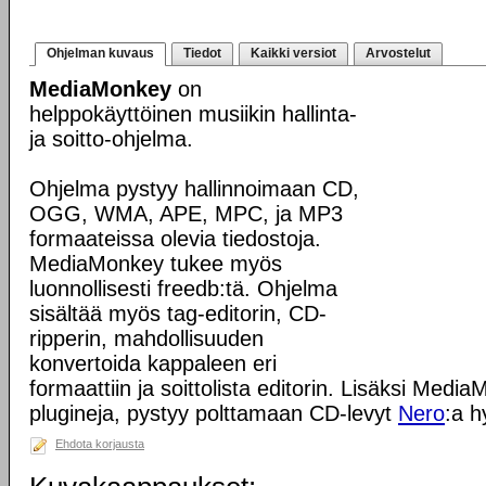
Ohjelman kuvaus
Tiedot
Kaikki versiot
Arvostelut
MediaMonkey
on
helppokäyttöinen musiikin hallinta-
ja soitto-ohjelma.
Ohjelma pystyy hallinnoimaan CD,
OGG, WMA, APE, MPC, ja MP3
formaateissa olevia tiedostoja.
MediaMonkey tukee myös
luonnollisesti freedb:tä. Ohjelma
sisältää myös tag-editorin, CD-
ripperin, mahdollisuuden
konvertoida kappaleen eri
formaattiin ja soittolista editorin. Lisäksi Med
plugineja, pystyy polttamaan CD-levyt
Nero
:a h
Ehdota korjausta