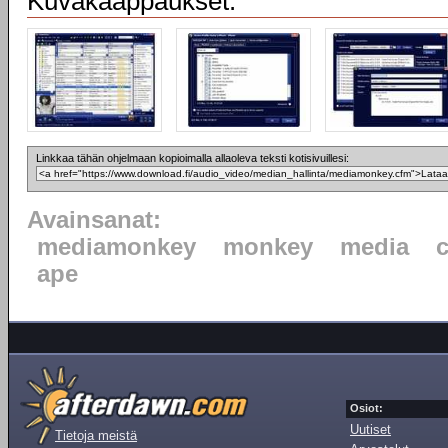
Kuvakaappaukset:
Linkkaa tähän ohjelmaan kopioimalla allaoleva teksti kotisivuillesi:
Avainsanat:
mediamonkey
monkey
media
ape
Osiot:
Uutiset
Tietoja meistä