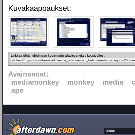
Kuvakaappaukset:
Linkkaa tähän ohjelmaan kopioimalla allaoleva teksti kotisivuillesi:
Avainsanat:
mediamonkey
monkey
media
ape
Osiot: