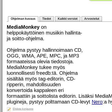
Ohjelman kuvaus
Tiedot
Kaikki versiot
Arvostelut
MediaMonkey
on
helppokäyttöinen musiikin hallinta-
ja soitto-ohjelma.
Ohjelma pystyy hallinnoimaan CD,
OGG, WMA, APE, MPC, ja MP3
formaateissa olevia tiedostoja.
MediaMonkey tukee myös
luonnollisesti freedb:tä. Ohjelma
sisältää myös tag-editorin, CD-
ripperin, mahdollisuuden
konvertoida kappaleen eri
formaattiin ja soittolista editorin. Lisäksi Med
plugineja, pystyy polttamaan CD-levyt
Nero
:a h
Ehdota korjausta