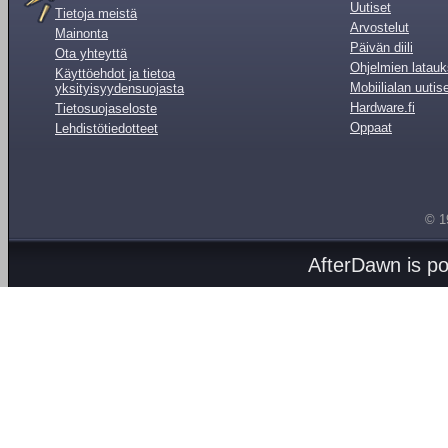
Uutiset
Tietoja meistä
Arvostelut
Mainonta
Päivän diili
Ota yhteyttä
Ohjelmien latauk
Käyttöehdot ja tietoa
Mobiilialan uutis
yksityisyydensuojasta
Hardware.fi
Tietosuojaseloste
Oppaat
Lehdistötiedotteet
© 1
AfterDawn is p