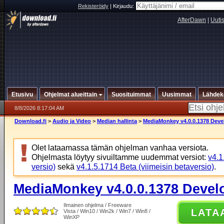
Rekisteröidy
|
Kirjaudu:
AfterDawn
|
Uuti
Etusivu
Ohjelmat alueittain
Suosituimmat
Uusimmat
Lähdek
8/8/2026 8:17:04 AM
Download.fi
>
Audio ja Video
>
Median hallinta
>
MediaMonkey v4.0.0.1378 Deve
Olet lataamassa tämän ohjelman vanhaa versiota.
Ohjelmasta löytyy sivuiltamme uudemmat versiot:
v4.1
versio)
sekä
v4.1.5.1714 Beta (viimeisin betaversio)
.
MediaMonkey v4.0.0.1378 Devel
Ilmainen ohjelma / Freeware
LATA
Vista / Win10 / Win2k / Win7 / Win8 /
WinXP