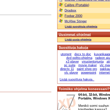
Calibre (Portable)
Dropbox
Foobar 2000
McAfee Stinger
Lisää suosittuja ohjelmia
Uusimmat ohjelmat
Lisää uusia ohjelmia
Suosittuja hakuja
utorrent
docx to doc
kuvankaap
dvd poltto-ohjelma
radeon ajur
x3 player
virustentorjunta
ati
pc suite
movie maker
vlc me
directx 11
paint shop pro
pakka
vlc player
powerpoint
internet
Lisää suosittuja hakuja..
Toimiiko ohjelma koneessani?
64-bit, 32-bit, Windo
Portable, Windows XP,
Menikö sormi suuhun l
käsitteiden kanssa?