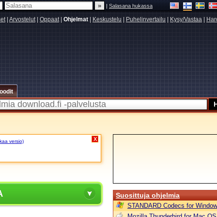
|
Salasana hukassa
set
|
Arvostelut
|
Oppaat
|
Ohjelmat
|
Keskustelu
|
Puhelinvertailu
|
Kysy/Vastaa
|
Har
oodit
X
akaa versio)
A
Suosittuja ohjelmia
STANDARD Codecs for Window
Mozilla Thunderbird for Mac OS