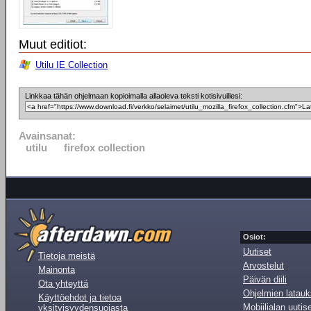
Muut editiot:
Utilu IE Collection
Linkkaa tähän ohjelmaan kopioimalla allaoleva teksti kotisivuillesi:
Avainsanat:
utilu
firefox collection
Osiot:
Uutiset
Tietoja meistä
Arvostelut
Mainonta
Päivän diili
Ota yhteyttä
Ohjelmien latauk
Käyttöehdot ja tietoa
Mobiilialan uutis
yksityisyydensuojasta