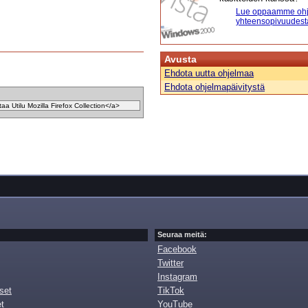
Lue oppaamme ohj
yhteensopivuudest
Avusta
Ehdota uutta ohjelmaa
Ehdota ohjelmapäivitystä
Seuraa meitä:
Facebook
Twitter
Instagram
set
TikTok
et
YouTube