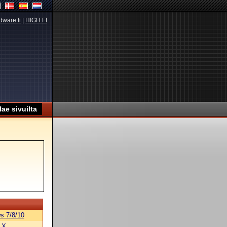
dware.fi
|
HIGH.FI
s 7/8/10
 X