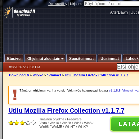
Rekisteröidy
|
Kirjaudu:
AfterDawn
|
Uuti
Etusivu
Ohjelmat alueittain
Suosituimmat
Uusimmat
Lähdek
8/8/2026 5:39:58 PM
Download.fi
>
Verkko
>
Selaimet
>
Utilu Mozilla Firefox Collection v1.1.7.7
Tämä on ohjelman vanha versio. Voit myös halutessasi ladata
v1.1.8.8 (viimeisin v
Utilu Mozilla Firefox Collection v1.1.7.7
Ilmainen ohjelma / Freeware
LATA
Vista / Win10 / Win2k / Win7 / Win8 /
Win98 / WinME / WinNT / WinXP