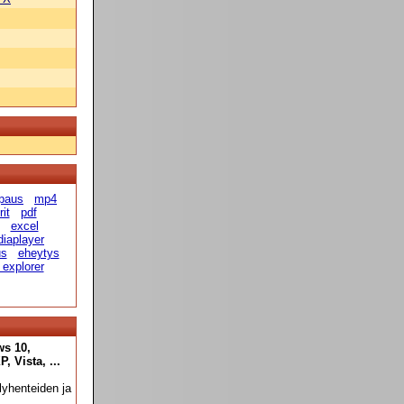
paus
mp4
it
pdf
excel
diaplayer
us
eheytys
 explorer
ws 10,
 Vista, ...
yhenteiden ja