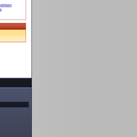
elmien
a