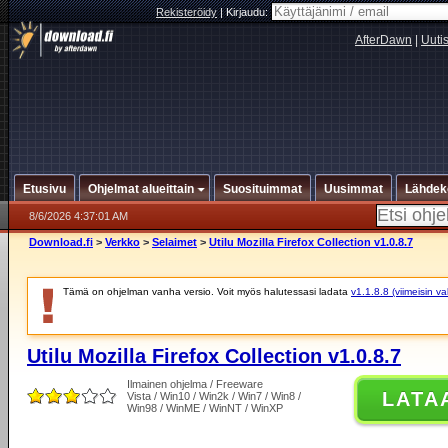
Rekisteröidy
|
Kirjaudu:
AfterDawn
|
Uuti
Etusivu
Ohjelmat alueittain
Suosituimmat
Uusimmat
Lähdek
8/6/2026 4:37:01 AM
Download.fi
>
Verkko
>
Selaimet
>
Utilu Mozilla Firefox Collection v1.0.8.7
Tämä on ohjelman vanha versio. Voit myös halutessasi ladata
v1.1.8.8 (viimeisin v
Utilu Mozilla Firefox Collection v1.0.8.7
Ilmainen ohjelma / Freeware
LATA
Vista / Win10 / Win2k / Win7 / Win8 /
Win98 / WinME / WinNT / WinXP