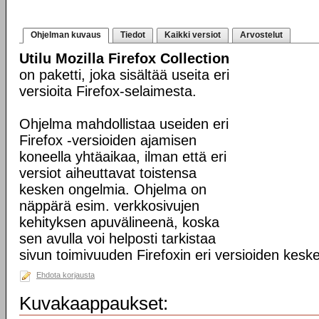
Ohjelman kuvaus
Tiedot
Kaikki versiot
Arvostelut
Utilu Mozilla Firefox Collection
on paketti, joka sisältää useita eri
versioita Firefox-selaimesta.
Ohjelma mahdollistaa useiden eri
Firefox -versioiden ajamisen
koneella yhtäaikaa, ilman että eri
versiot aiheuttavat toistensa
kesken ongelmia. Ohjelma on
näppärä esim. verkkosivujen
kehityksen apuvälineenä, koska
sen avulla voi helposti tarkistaa
sivun toimivuuden Firefoxin eri versioiden kesk
Ehdota korjausta
Kuvakaappaukset: