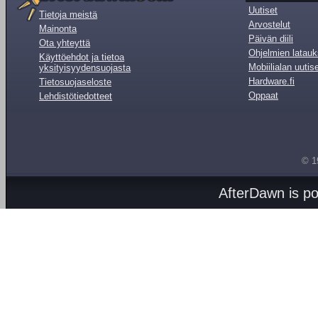
Uutiset
Tietoja meistä
Arvostelut
Mainonta
Päivän diili
Ota yhteyttä
Ohjelmien latauk
Käyttöehdot ja tietoa
Mobiilialan uutis
yksityisyydensuojasta
Hardware.fi
Tietosuojaseloste
Oppaat
Lehdistötiedotteet
© 1
AfterDawn is p