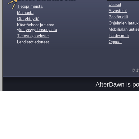
Uutiset
Tietoja meistä
Arvostelut
Mainonta
Päivän diili
Ota yhteyttä
Ohjelmien latauk
Käyttöehdot ja tietoa
Mobiilialan uutis
yksityisyydensuojasta
Hardware.fi
Tietosuojaseloste
Oppaat
Lehdistötiedotteet
© 1
AfterDawn is p