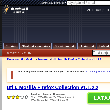
Rekisteröidy
|
Kirjaudu:
AfterDawn
|
Uuti
Etusivu
Ohjelmat alueittain
Suosituimmat
Uusimmat
Lähdek
8/7/2026 1:17:26 AM
Download.fi
>
Verkko
>
Selaimet
>
Utilu Mozilla Firefox Collection v1.1.2.2
Tämä on ohjelman vanha versio. Voit myös halutessasi ladata
v1.1.8.8 (viimeisin v
Utilu Mozilla Firefox Collection v1.1.2.2
Ilmainen ohjelma / Freeware
LATA
Vista / Win10 / Win2k / Win7 / Win8 /
Win98 / WinME / WinNT / WinXP