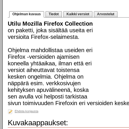
Ohjelman kuvaus
Tiedot
Kaikki versiot
Arvostelut
Utilu Mozilla Firefox Collection
on paketti, joka sisältää useita eri
versioita Firefox-selaimesta.
Ohjelma mahdollistaa useiden eri
Firefox -versioiden ajamisen
koneella yhtäaikaa, ilman että eri
versiot aiheuttavat toistensa
kesken ongelmia. Ohjelma on
näppärä esim. verkkosivujen
kehityksen apuvälineenä, koska
sen avulla voi helposti tarkistaa
sivun toimivuuden Firefoxin eri versioiden kesk
Ehdota korjausta
Kuvakaappaukset: