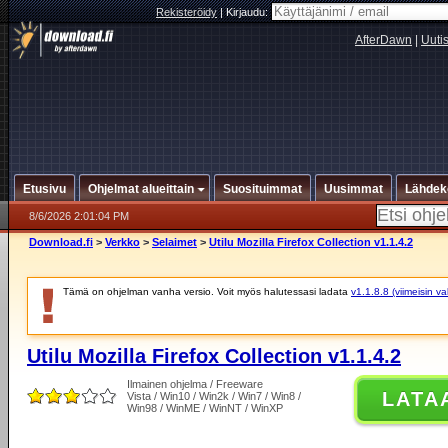
Rekisteröidy
|
Kirjaudu:
AfterDawn
|
Uuti
Etusivu
Ohjelmat alueittain
Suosituimmat
Uusimmat
Lähdek
8/6/2026 2:01:04 PM
Download.fi
>
Verkko
>
Selaimet
>
Utilu Mozilla Firefox Collection v1.1.4.2
Tämä on ohjelman vanha versio. Voit myös halutessasi ladata
v1.1.8.8 (viimeisin v
Utilu Mozilla Firefox Collection v1.1.4.2
Ilmainen ohjelma / Freeware
LATA
Vista / Win10 / Win2k / Win7 / Win8 /
Win98 / WinME / WinNT / WinXP