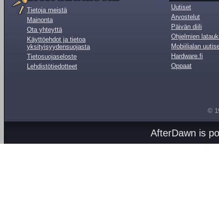
Uutiset
Tietoja meistä
Arvostelut
Mainonta
Päivän diili
Ota yhteyttä
Ohjelmien latauk
Käyttöehdot ja tietoa
Mobiilialan uutis
yksityisyydensuojasta
Hardware.fi
Tietosuojaseloste
Oppaat
Lehdistötiedotteet
© 1
AfterDawn is p