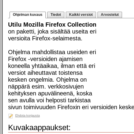
Ohjelman kuvaus
Tiedot
Kaikki versiot
Arvostelut
Utilu Mozilla Firefox Collection
on paketti, joka sisältää useita eri
versioita Firefox-selaimesta.
Ohjelma mahdollistaa useiden eri
Firefox -versioiden ajamisen
koneella yhtäaikaa, ilman että eri
versiot aiheuttavat toistensa
kesken ongelmia. Ohjelma on
näppärä esim. verkkosivujen
kehityksen apuvälineenä, koska
sen avulla voi helposti tarkistaa
sivun toimivuuden Firefoxin eri versioiden kesk
Ehdota korjausta
Kuvakaappaukset: