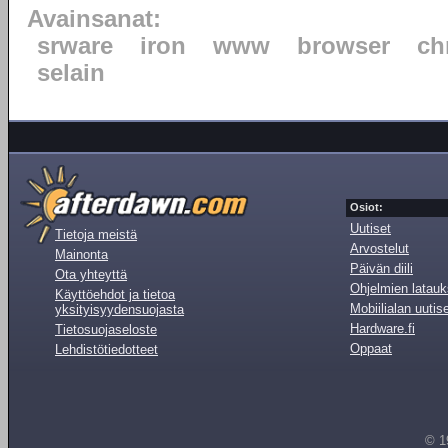
Avainsanat:
srware
iron
www
browser
ch
selain
Osiot:
Uutiset
Tietoja meistä
Arvostelut
Mainonta
Päivän diili
Ota yhteyttä
Ohjelmien latauk
Käyttöehdot ja tietoa
Mobiilialan uutis
yksityisyydensuojasta
Hardware.fi
Tietosuojaseloste
Oppaat
Lehdistötiedotteet
© 1