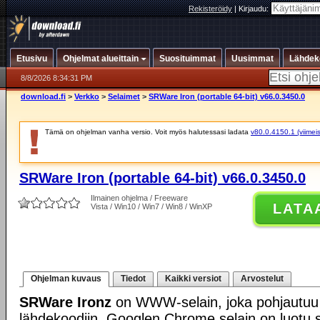
Rekisteröidy
|
Kirjaudu:
Etusivu
Ohjelmat alueittain
Suosituimmat
Uusimmat
Lähdek
8/8/2026 8:34:31 PM
download.fi
>
Verkko
>
Selaimet
>
SRWare Iron (portable 64-bit) v66.0.3450.0
Tämä on ohjelman vanha versio. Voit myös halutessasi ladata
v80.0.4150.1 (viimeis
SRWare Iron (portable 64-bit) v66.0.3450.0
Ilmainen ohjelma / Freeware
LATA
Vista / Win10 / Win7 / Win8 / WinXP
Ohjelman kuvaus
Tiedot
Kaikki versiot
Arvostelut
SRWare Ironz
on WWW-selain, joka pohjautu
lähdekoodiin. Googlen Chrome selain on luotu 