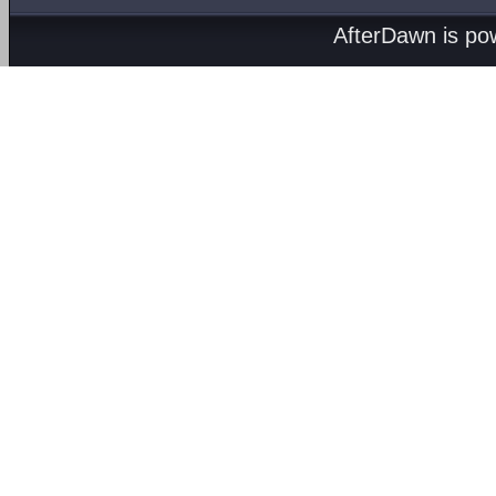
AfterDawn is p