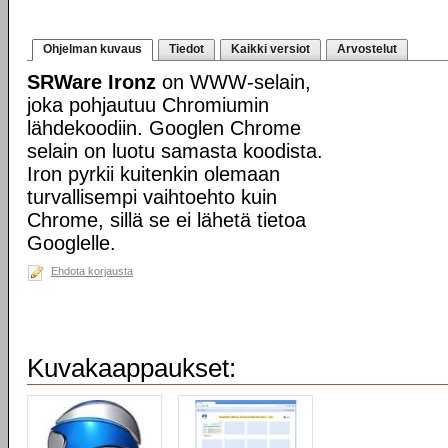
Ohjelman kuvaus
Tiedot
Kaikki versiot
Arvostelut
SRWare Ironz
on WWW-selain,
joka pohjautuu Chromiumin
lähdekoodiin. Googlen Chrome
selain on luotu samasta koodista.
Iron pyrkii kuitenkin olemaan
turvallisempi vaihtoehto kuin
Chrome, sillä se ei lähetä tietoa
Googlelle.
Ehdota korjausta
Kuvakaappaukset: