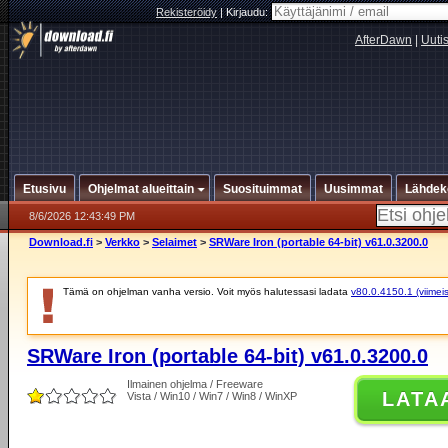
Rekisteröidy
|
Kirjaudu:
AfterDawn
|
Uuti
Etusivu
Ohjelmat alueittain
Suosituimmat
Uusimmat
Lähdek
8/6/2026 12:43:49 PM
Download.fi
>
Verkko
>
Selaimet
>
SRWare Iron (portable 64-bit) v61.0.3200.0
Tämä on ohjelman vanha versio. Voit myös halutessasi ladata
v80.0.4150.1 (viimeis
SRWare Iron (portable 64-bit) v61.0.3200.0
Ilmainen ohjelma / Freeware
LATA
Vista / Win10 / Win7 / Win8 / WinXP