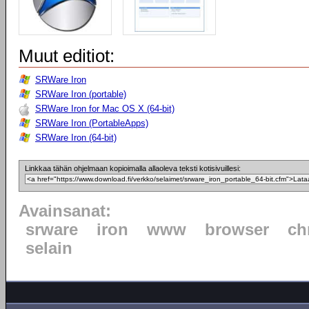
Muut editiot:
SRWare Iron
SRWare Iron (portable)
SRWare Iron for Mac OS X (64-bit)
SRWare Iron (PortableApps)
SRWare Iron (64-bit)
Linkkaa tähän ohjelmaan kopioimalla allaoleva teksti kotisivuillesi:
Avainsanat:
srware
iron
www
browser
ch
selain