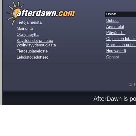
Osiot:
Uutiset
Tietoja meistä
Arvostelut
Mainonta
Päivän diili
Ota yhteyttä
Ohjelmien latauk
Käyttöehdot ja tietoa
Mobiilialan uutis
yksityisyydensuojasta
Hardware.fi
Tietosuojaseloste
Oppaat
Lehdistötiedotteet
© 1
AfterDawn is p