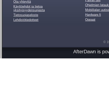
Päivän diili
Ota yhteyttä
Ohjelmien latauk
Käyttöehdot ja tietoa
Mobiilialan uutis
yksityisyydensuojasta
Hardware.fi
Tietosuojaseloste
Oppaat
Lehdistötiedotteet
© 1
AfterDawn is p