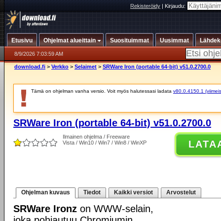
Rekisteröidy
|
Kirjaudu:
Etusivu
Ohjelmat alueittain
Suosituimmat
Uusimmat
Lähdek
8/9/2026 7:03:59 AM
download.fi
>
Verkko
>
Selaimet
>
SRWare Iron (portable 64-bit) v51.0.2700.0
Tämä on ohjelman vanha versio. Voit myös halutessasi ladata
v80.0.4150.1 (viimeis
SRWare Iron (portable 64-bit) v51.0.2700.0
Ilmainen ohjelma / Freeware
LATA
Vista / Win10 / Win7 / Win8 / WinXP
Ohjelman kuvaus
Tiedot
Kaikki versiot
Arvostelut
SRWare Ironz
on WWW-selain,
joka pohjautuu Chromiumin