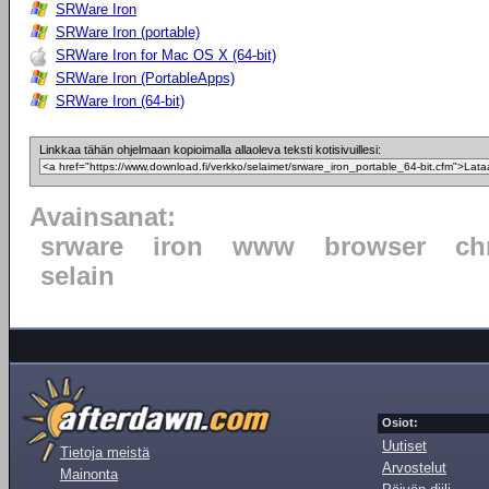
SRWare Iron
SRWare Iron (portable)
SRWare Iron for Mac OS X (64-bit)
SRWare Iron (PortableApps)
SRWare Iron (64-bit)
Linkkaa tähän ohjelmaan kopioimalla allaoleva teksti kotisivuillesi:
Avainsanat:
srware
iron
www
browser
ch
selain
Osiot:
Uutiset
Tietoja meistä
Arvostelut
Mainonta